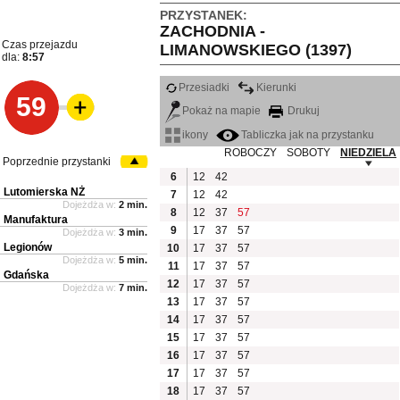
PRZYSTANEK:
ZACHODNIA -
Czas przejazdu
LIMANOWSKIEGO (1397)
dla:
8:57
Przesiadki
Kierunki
59
Pokaż na mapie
Drukuj
ikony
Tabliczka jak na przystanku
ROBOCZY
SOBOTY
NIEDZIELA
Poprzednie przystanki
6
12
42
Lutomierska NŻ
7
12
42
Dojeżdża w:
2 min.
8
12
37
57
Manufaktura
9
17
37
57
Dojeżdża w:
3 min.
Legionów
10
17
37
57
Dojeżdża w:
5 min.
11
17
37
57
Gdańska
12
17
37
57
Dojeżdża w:
7 min.
13
17
37
57
14
17
37
57
15
17
37
57
16
17
37
57
17
17
37
57
18
17
37
57