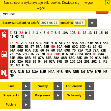
Nasza strona wykorzystuje pliki cookie. Dowiedz się
więcej
x
#
więcej.
Sprawdź rozkład na dzień:
i godzinę:
Z
Z1
Z2
0
1
2
3
4
5
6
7
8
9
10A
10B
11
12
13
14
15
16
41
43
45
Z3
Z6
Z13
Z43
50A
50B
51A
51B
52
53A
53C
53B
54B
55A
55B
55C
56
57
58A
58B
59
60A
60B
60C
60D
61
62
63
64A
64B
65A
65B
66
67
68
69A
69B
70
71A
71B
72A
72B
73
75A
75B
76
77
78
80A
80B
81A
81B
82A
82B
83
84A
84B
85A
85B
86
87A
87B
88A
88B
88C
88D
89
90
91A
91B
91C
92A
92B
93
94
96
97A
97B
99
100
101
201
202
6.
F1
G1
G2
H
W
N1A
N1B
N2
N3A
N3B
N4A
N4B
N5A
N5B
N6
N7A
N7B
N8
N9
Linie
Zmiany
Utrudnienia
Przystanki
Połączenia
Schematy
Pobierz