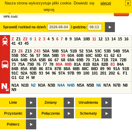
Nasza strona wykorzystuje pliki cookie. Dowiedz się
więcej
x
#
więcej.
Sprawdź rozkład na dzień:
i godzinę:
Z
Z1
Z2
0
1
2
3
4
5
6
7
8
9
10A
10B
11
12
13
14
15
16
41
43
45
Z3
Z6
Z13
Z43
50A
50B
51A
51B
52
53A
53C
53B
54B
55A
55B
55C
56
57
58A
58B
59
60A
60B
60C
60D
61
62
63
64A
64B
65A
65B
66
67
68
69A
69B
70
71A
71B
72A
72B
73
75A
75B
76
77
78
80A
80B
81A
81B
82A
82B
83
84A
84B
85A
85B
86
87A
87B
88A
88B
88C
88D
89
90
91A
91B
91C
92A
92B
93
94
96
97A
97B
99
100
101
201
202
6.
F1
G1
G2
H
W
N1A
N1B
N2
N3A
N3B
N4A
N4B
N5A
N5B
N6
N7A
N7B
N8
N9
Linie
Zmiany
Utrudnienia
Przystanki
Połączenia
Schematy
Pobierz