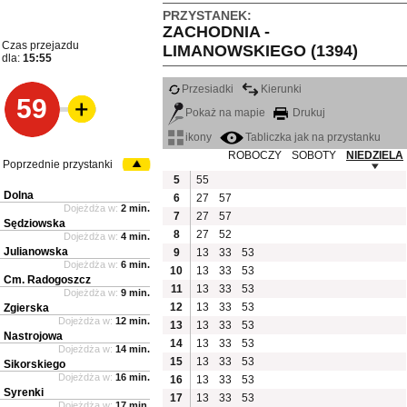
PRZYSTANEK:
ZACHODNIA -
Czas przejazdu
LIMANOWSKIEGO (1394)
dla:
15:55
Przesiadki
Kierunki
59
Pokaż na mapie
Drukuj
ikony
Tabliczka jak na przystanku
ROBOCZY
SOBOTY
NIEDZIELA
Poprzednie przystanki
5
55
Dolna
6
27
57
Dojeżdża w:
2 min.
7
27
57
Sędziowska
8
27
52
Dojeżdża w:
4 min.
Julianowska
9
13
33
53
Dojeżdża w:
6 min.
10
13
33
53
Cm. Radogoszcz
11
13
33
53
Dojeżdża w:
9 min.
12
13
33
53
Zgierska
Dojeżdża w:
12 min.
13
13
33
53
Nastrojowa
14
13
33
53
Dojeżdża w:
14 min.
15
13
33
53
Sikorskiego
Dojeżdża w:
16 min.
16
13
33
53
Syrenki
17
13
33
53
Dojeżdża w:
17 min.