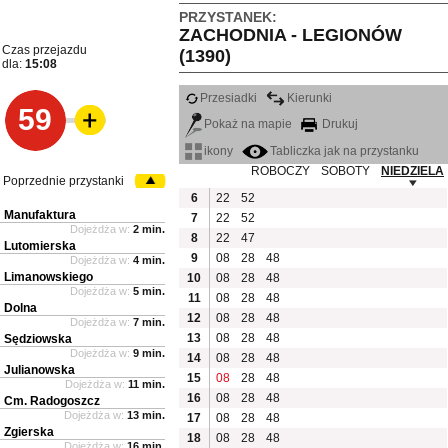
PRZYSTANEK:
ZACHODNIA - LEGIONÓW
Czas przejazdu
(1390)
dla:
15:08
Przesiadki
Kierunki
59
Pokaż na mapie
Drukuj
ikony
Tabliczka jak na przystanku
ROBOCZY
SOBOTY
NIEDZIELA
Poprzednie przystanki
6
22
52
Manufaktura
7
22
52
Dojeżdża w:
2 min.
8
22
47
Lutomierska
9
08
28
48
Dojeżdża w:
4 min.
Limanowskiego
10
08
28
48
Dojeżdża w:
5 min.
11
08
28
48
Dolna
12
08
28
48
Dojeżdża w:
7 min.
13
08
28
48
Sędziowska
Dojeżdża w:
9 min.
14
08
28
48
Julianowska
15
08
28
48
Dojeżdża w:
11 min.
16
08
28
48
Cm. Radogoszcz
Dojeżdża w:
13 min.
17
08
28
48
Zgierska
18
08
28
48
Dojeżdża w:
16 min.