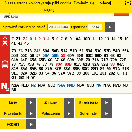
Nasza strona wykorzystuje pliki cookie. Dowiedz się
więcej
x
#
więcej.
Sprawdź rozkład na dzień:
i godzinę:
Z
Z1
Z2
0
1
2
3
4
5
6
7
8
9
10A
10B
11
12
13
14
15
16
41
43
45
Z3
Z6
Z13
Z43
50A
50B
51A
51B
52
53A
53C
53B
54B
55A
55B
55C
56
57
58A
58B
59
60A
60B
60C
60D
61
62
63
64A
64B
65A
65B
66
67
68
69A
69B
70
71A
71B
72A
72B
73
75A
75B
76
77
78
80A
80B
81A
81B
82A
82B
83
84A
84B
85A
85B
86
87A
87B
88A
88B
88C
88D
89
90
91A
91B
91C
92A
92B
93
94
96
97A
97B
99
100
101
201
202
6.
F1
G1
G2
H
W
N1A
N1B
N2
N3A
N3B
N4A
N4B
N5A
N5B
N6
N7A
N7B
N8
N9
Linie
Zmiany
Utrudnienia
Przystanki
Połączenia
Schematy
Pobierz