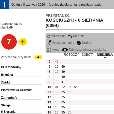
Od dnia 8 czerwca 2026 r., (poniedziałek), zmiana rozkładu jazdy
PRZYSTANEK:
KOŚCIUSZKI - 6 SIERPNIA
Czas przejazdu
(0394)
dla:
5:49
Przesiadki
Kierunki
7
Pokaż na mapie
Drukuj
ikony
Tabliczka jak na przystanku
ROBOCZY
SOBOTY
NIEDZIELA
Poprzednie przystanki
5
49
6
19
49
Pl. Katedralny
7
19
49
Brzeźna
8
19
49
9
19
41
Żwirki
10
01
12
35
55
Piotrkowska Centrum
11
15
35
55
12
15
35
55
Zamenhofa
13
15
35
55
Struga
14
15
35
55
6 Sierpnia
15
15
35
55