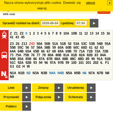
Nasza strona wykorzystuje pliki cookie. Dowiedz się
więcej
x
#
więcej.
Sprawdź rozkład na dzień:
i godzinę:
Z
Z1
Z2
0
1
2
3
4
5
6
7
8
9
10A
10B
11
12
13
14
15
16
41
43
45
Z3
Z6
Z13
Z43
50A
50B
51A
51B
52
53A
53C
53B
54B
55A
55B
55C
56
57
58A
58B
59
60A
60B
60C
60D
61
62
63
64A
64B
65A
65B
66
67
68
69A
69B
70
71A
71B
72A
72B
73
75A
75B
76
77
78
80A
80B
81A
81B
82A
82B
83
84A
84B
85A
85B
86
87A
87B
88A
88B
88C
88D
89
90
91A
91B
91C
92A
92B
93
94
96
97A
97B
99
100
101
201
202
6.
F1
G1
G2
H
W
N1A
N1B
N2
N3A
N3B
N4A
N4B
N5A
N5B
N6
N7A
N7B
N8
N9
Linie
Zmiany
Utrudnienia
Przystanki
Połączenia
Schematy
Pobierz