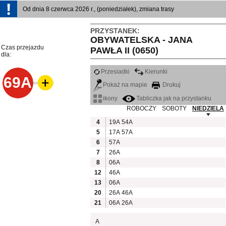
Od dnia 8 czerwca 2026 r., (poniedziałek), zmiana trasy
PRZYSTANEK:
OBYWATELSKA - JANA
Czas przejazdu
PAWŁA II (0650)
dla:
Przesiadki
Kierunki
69A
Pokaż na mapie
Drukuj
ikony
Tabliczka jak na przystanku
ROBOCZY
SOBOTY
NIEDZIELA
4
19A
54A
5
17A
57A
6
57A
7
26A
8
06A
12
46A
13
06A
20
26A
46A
21
06A
26A
A