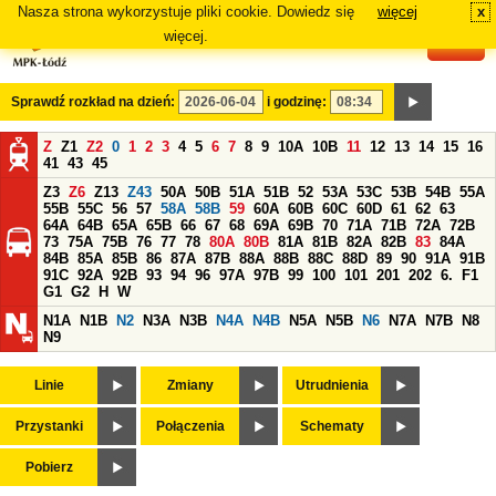
Nasza strona wykorzystuje pliki cookie. Dowiedz się
więcej
x
#
więcej.
Sprawdź rozkład na dzień:
i godzinę:
Z
Z1
Z2
0
1
2
3
4
5
6
7
8
9
10A
10B
11
12
13
14
15
16
41
43
45
Z3
Z6
Z13
Z43
50A
50B
51A
51B
52
53A
53C
53B
54B
55A
55B
55C
56
57
58A
58B
59
60A
60B
60C
60D
61
62
63
64A
64B
65A
65B
66
67
68
69A
69B
70
71A
71B
72A
72B
73
75A
75B
76
77
78
80A
80B
81A
81B
82A
82B
83
84A
84B
85A
85B
86
87A
87B
88A
88B
88C
88D
89
90
91A
91B
91C
92A
92B
93
94
96
97A
97B
99
100
101
201
202
6.
F1
G1
G2
H
W
N1A
N1B
N2
N3A
N3B
N4A
N4B
N5A
N5B
N6
N7A
N7B
N8
N9
Linie
Zmiany
Utrudnienia
Przystanki
Połączenia
Schematy
Pobierz