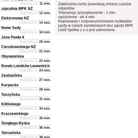
Dojeżdża w:
11 min.
Zakłócenia ruchu powodują zmiany czasów
odjazdów
zajezdnia MPK NŻ
Tolerancja: przyspieszenie - 1 min.
Dojeżdża w:
12 min.
opóźnienie - do 4 min.
Elektronowa NŻ
Kopiowanie i rozpowszechnianie rozkładów
Dojeżdża w:
14 min.
jazdy w celach zarobkowych bez zgody MPK
Nowe Sady
Łódź Spółka z o.o jest zabronione.
Dojeżdża w:
16 min.
Jana Pawła II
Dojeżdża w:
20 min.
Cieszkowskiego NŻ
Dojeżdża w:
21 min.
Obywatelska
Dojeżdża w:
23 min.
Rondo Lotników Lwowskich
Dojeżdża w:
24 min.
Zaolziańska
Dojeżdża w:
27 min.
Karpacka
Dojeżdża w:
29 min.
Tuszyńska
Dojeżdża w:
31 min.
Kilińskiego
Dojeżdża w:
34 min.
Kraszewskiego
Dojeżdża w:
35 min.
Śmigłego-Rydza
Dojeżdża w:
36 min.
Tatrzańska
Dojeżdża w:
38 min.