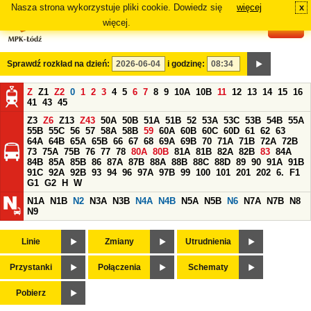
Nasza strona wykorzystuje pliki cookie. Dowiedz się
więcej
x
#
więcej.
Sprawdź rozkład na dzień:
i godzinę:
Z
Z1
Z2
0
1
2
3
4
5
6
7
8
9
10A
10B
11
12
13
14
15
16
41
43
45
Z3
Z6
Z13
Z43
50A
50B
51A
51B
52
53A
53C
53B
54B
55A
55B
55C
56
57
58A
58B
59
60A
60B
60C
60D
61
62
63
64A
64B
65A
65B
66
67
68
69A
69B
70
71A
71B
72A
72B
73
75A
75B
76
77
78
80A
80B
81A
81B
82A
82B
83
84A
84B
85A
85B
86
87A
87B
88A
88B
88C
88D
89
90
91A
91B
91C
92A
92B
93
94
96
97A
97B
99
100
101
201
202
6.
F1
G1
G2
H
W
N1A
N1B
N2
N3A
N3B
N4A
N4B
N5A
N5B
N6
N7A
N7B
N8
N9
Linie
Zmiany
Utrudnienia
Przystanki
Połączenia
Schematy
Pobierz