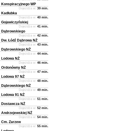
Konspiracyjnego WP
Dojeżdża w:
39 min.
Kadłubka
Dojeżdża w:
40 min.
Gojawiczyńskiej
Dojeżdża w:
41 min.
Dąbrowskiego
Dojeżdża w:
42 min.
Dw. Łódź Dąbrowa NŻ
Dojeżdża w:
43 min.
Dąbrowskiego NŻ
Dojeżdża w:
44 min.
Lodowa NŻ
Dojeżdża w:
46 min.
Ordonówny NŻ
Dojeżdża w:
47 min.
Lodowa 97 NŻ
Dojeżdża w:
48 min.
Dąbrowskiego NŻ
Dojeżdża w:
49 min.
Lodowa 91 NŻ
Dojeżdża w:
51 min.
Dostawcza NŻ
Dojeżdża w:
52 min.
Andrzejewskiej NŻ
Dojeżdża w:
54 min.
Cm. Zarzew
Dojeżdża w:
55 min.
Lodowa