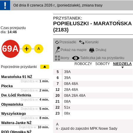
Od dnia 8 czerwca 2026 r., (poniedziałek), zmiana trasy
PRZYSTANEK:
POPIEŁUSZKI - MARATOŃSKA
Czas przejazdu
(2183)
dla:
14:46
Przesiadki
Kierunki
69A
A
Pokaż na mapie
Drukuj
ikony
Tabliczka jak na przystanku
ROBOCZY
SOBOTY
NIEDZIELA
Poprzednie przystanki
5
39A
Maratońska 91 NŻ
6
39A
Dojeżdża w:
1 min.
7
08A
48A
Plocka
12
28A
48A
Dojeżdża w:
2 min.
Dw. Łódź Retkinia
20
08A
28A
48A
Dojeżdża w:
4 min.
21
08A
Obywatelska
22
51x
Dojeżdża w:
5 min.
23
08x
Wyszyńskiego
Dojeżdża w:
8 min.
Waltera-Janke NŻ
A
Dojeżdża w:
10 min.
x - zjazd do zajezdni MPK Nowe Sady
ROD Olimpijka NŻ