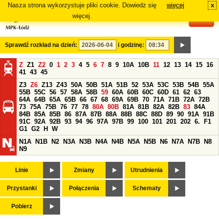
Nasza strona wykorzystuje pliki cookie. Dowiedz się
więcej
x
#
więcej.
Sprawdź rozkład na dzień:
i godzinę:
Z
Z1
Z2
0
1
2
3
4
5
6
7
8
9
10A
10B
11
12
13
14
15
16
41
43
45
Z3
Z6
Z13
Z43
50A
50B
51A
51B
52
53A
53C
53B
54B
55A
55B
55C
56
57
58A
58B
59
60A
60B
60C
60D
61
62
63
64A
64B
65A
65B
66
67
68
69A
69B
70
71A
71B
72A
72B
73
75A
75B
76
77
78
80A
80B
81A
81B
82A
82B
83
84A
84B
85A
85B
86
87A
87B
88A
88B
88C
88D
89
90
91A
91B
91C
92A
92B
93
94
96
97A
97B
99
100
101
201
202
6.
F1
G1
G2
H
W
N1A
N1B
N2
N3A
N3B
N4A
N4B
N5A
N5B
N6
N7A
N7B
N8
N9
Linie
Zmiany
Utrudnienia
Przystanki
Połączenia
Schematy
Pobierz