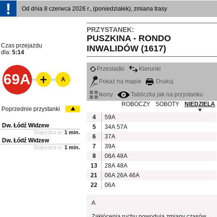
Od dnia 8 czerwca 2026 r., (poniedziałek), zmiana trasy
PRZYSTANEK:
PUSZKINA - RONDO
Czas przejazdu
INWALIDÓW (1617)
dla:
5:14
Przesiadki
Kierunki
69A
A
Pokaż na mapie
Drukuj
ikony
Tabliczka jak na przystanku
ROBOCZY
SOBOTY
NIEDZIELA
Poprzednie przystanki
4
59A
Dw. Łódź Widzew
5
34A
57A
Dojeżdża w:
1 min.
6
37A
Dw. Łódź Widzew
7
39A
Dojeżdża w:
1 min.
8
08A
48A
13
28A
48A
21
06A
26A
46A
22
06A
A
Zakłócenia ruchu powodują zmiany czasów