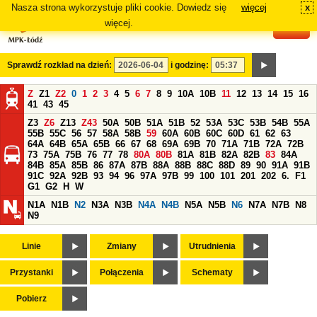
Nasza strona wykorzystuje pliki cookie. Dowiedz się
więcej
x
#
więcej.
Sprawdź rozkład na dzień:
i godzinę:
Z
Z1
Z2
0
1
2
3
4
5
6
7
8
9
10A
10B
11
12
13
14
15
16
41
43
45
Z3
Z6
Z13
Z43
50A
50B
51A
51B
52
53A
53C
53B
54B
55A
55B
55C
56
57
58A
58B
59
60A
60B
60C
60D
61
62
63
64A
64B
65A
65B
66
67
68
69A
69B
70
71A
71B
72A
72B
73
75A
75B
76
77
78
80A
80B
81A
81B
82A
82B
83
84A
84B
85A
85B
86
87A
87B
88A
88B
88C
88D
89
90
91A
91B
91C
92A
92B
93
94
96
97A
97B
99
100
101
201
202
6.
F1
G1
G2
H
W
N1A
N1B
N2
N3A
N3B
N4A
N4B
N5A
N5B
N6
N7A
N7B
N8
N9
Linie
Zmiany
Utrudnienia
Przystanki
Połączenia
Schematy
Pobierz