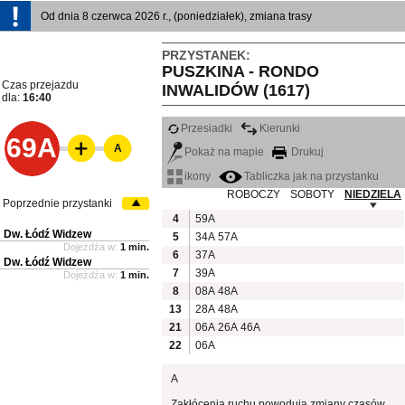
Od dnia 8 czerwca 2026 r., (poniedziałek), zmiana trasy
PRZYSTANEK:
PUSZKINA - RONDO
Czas przejazdu
INWALIDÓW (1617)
dla:
16:40
Przesiadki
Kierunki
69A
A
Pokaż na mapie
Drukuj
ikony
Tabliczka jak na przystanku
ROBOCZY
SOBOTY
NIEDZIELA
Poprzednie przystanki
4
59A
Dw. Łódź Widzew
5
34A
57A
Dojeżdża w:
1 min.
6
37A
Dw. Łódź Widzew
7
39A
Dojeżdża w:
1 min.
8
08A
48A
13
28A
48A
21
06A
26A
46A
22
06A
A
Zakłócenia ruchu powodują zmiany czasów