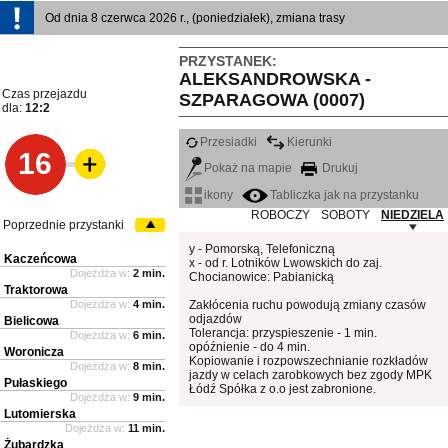
Od dnia 8 czerwca 2026 r., (poniedziałek), zmiana trasy
PRZYSTANEK:
ALEKSANDROWSKA -
Czas przejazdu
SZPARAGOWA (0007)
dla:
12:2
Przesiadki
Kierunki
16
Pokaż na mapie
Drukuj
ikony
Tabliczka jak na przystanku
ROBOCZY
SOBOTY
NIEDZIELA
Poprzednie przystanki
y - Pomorską, Telefoniczną
Kaczeńcowa
x - od r. Lotników Lwowskich do zaj.
Dojeżdża w:
2 min.
Chocianowice: Pabianicką
Traktorowa
Dojeżdża w:
4 min.
Zakłócenia ruchu powodują zmiany czasów
odjazdów
Bielicowa
Tolerancja: przyspieszenie - 1 min.
Dojeżdża w:
6 min.
opóźnienie - do 4 min.
Woronicza
Kopiowanie i rozpowszechnianie rozkładów
Dojeżdża w:
8 min.
jazdy w celach zarobkowych bez zgody MPK
Pułaskiego
Łódź Spółka z o.o jest zabronione.
Dojeżdża w:
9 min.
Lutomierska
Dojeżdża w:
11 min.
Żubardzka