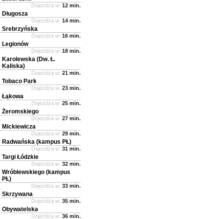
Dojeżdża w:
12 min.
Długosza
Dojeżdża w:
14 min.
Srebrzyńska
Dojeżdża w:
16 min.
Legionów
Dojeżdża w:
18 min.
Karolewska (Dw. Ł.
Kaliska)
Dojeżdża w:
21 min.
Tobaco Park
Dojeżdża w:
23 min.
Łąkowa
Dojeżdża w:
25 min.
Żeromskiego
Dojeżdża w:
27 min.
Mickiewicza
Dojeżdża w:
29 min.
Radwańska (kampus PŁ)
Dojeżdża w:
31 min.
Targi Łódzkie
Dojeżdża w:
32 min.
Wróblewskiego (kampus
PŁ)
Dojeżdża w:
33 min.
Skrzywana
Dojeżdża w:
35 min.
Obywatelska
Dojeżdża w:
36 min.