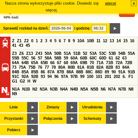
Nasza strona wykorzystuje pliki cookie. Dowiedz się
więcej
x
#
więcej.
Sprawdź rozkład na dzień:
i godzinę:
Z
Z1
Z2
0
1
2
3
4
5
6
7
8
9
10A
10B
11
12
13
14
15
16
41
43
45
Z3
Z6
Z13
Z43
50A
50B
51A
51B
52
53A
53C
53B
54B
55A
55B
55C
56
57
58A
58B
59
60A
60B
60C
60D
61
62
63
64A
64B
65A
65B
66
67
68
69A
69B
70
71A
71B
72A
72B
73
75A
75B
76
77
78
80A
80B
81A
81B
82A
82B
83
84A
84B
85A
85B
86
87A
87B
88A
88B
88C
88D
89
90
91A
91B
91C
92A
92B
93
94
96
97A
97B
99
100
101
201
202
6.
F1
G1
G2
H
W
N1A
N1B
N2
N3A
N3B
N4A
N4B
N5A
N5B
N6
N7A
N7B
N8
N9
Linie
Zmiany
Utrudnienia
Przystanki
Połączenia
Schematy
Pobierz