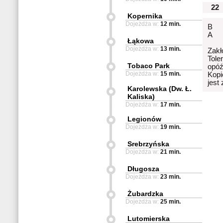
22
Kopernika
Dojeżdża w:
12 min.
B
A
Łąkowa
Dojeżdża w:
13 min.
Zakł
Tole
Tobaco Park
opóź
Dojeżdża w:
15 min.
Kopi
jest
Karolewska (Dw. Ł.
Kaliska)
Dojeżdża w:
17 min.
Legionów
Dojeżdża w:
19 min.
Srebrzyńska
Dojeżdża w:
21 min.
Długosza
Dojeżdża w:
23 min.
Żubardzka
Dojeżdża w:
25 min.
Lutomierska