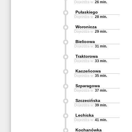
Dojeżdża w:
26 min.
Pułaskiego
Dojeżdża w:
28 min.
Woronicza
Dojeżdża w:
29 min.
Bielicowa
Dojeżdża w:
31 min.
Traktorowa
Dojeżdża w:
33 min.
Kaczeńcowa
Dojeżdża w:
35 min.
Szparagowa
Dojeżdża w:
37 min.
Szczecińska
Dojeżdża w:
39 min.
Lechicka
Dojeżdża w:
41 min.
Kochanówka