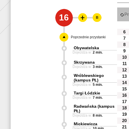
Pr
16
B
6
Poprzednie przystanki
7
8
Obywatelska
9
Dojeżdża w:
2 min.
10
Skrzywana
11
Dojeżdża w:
3 min.
12
Wróblewskiego
13
(kampus PŁ)
14
Dojeżdża w:
5 min.
15
Targi Łódzkie
16
Dojeżdża w:
7 min.
17
Radwańska (kampus
18
PŁ)
19
Dojeżdża w:
8 min.
20
Mickiewicza
21
Dojeżdża w:
10 min.