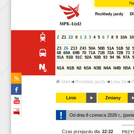
Na
Rozkłady jazdy
Dl
Z
Z1
Z2
0
1
2
3
4
5
6
7
8
9
10A
1
Z3
Z6
Z13
Z43
50A
50B
51A
51B
52
68
69A
69B
70
71A
71B
72A
72B
73
91A
91B
91C
92A
92B
93
94
96
97A
N1A
N1B
N2
N3A
N3B
N4A
N4B
N5A
Start
Rozkłady jazdy
Linia 16
P
Linie
Zmiany
Od dnia 8 czerwca 2026 r., (poni
Czas przejazdu dla:
22:22
PRZY