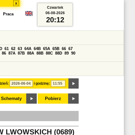
x
Czwartek
06-08-2026
Praca
20:12
D
61
62
63
64A
64B
65A
65B
66
67
86
87A
87B
88A
88B
88C
88D
89
90
zień:
i godzinę:
Schematy
Pobierz
W LWOWSKICH (0689)