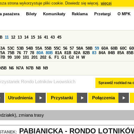
sza strona wykorzystuje pliki cookie. Dowiedz się więcej.
więcej
a pasażera
Bilety
Komunikaty
Reklama
Przetargi
O MPK
0B
11
12
13
14
15
16
41
43
45
53A
53C
53B
54B
55A
55B
55C
56
57
58A
58B
59
60A
60B
60C
60
75A
75B
76
77
78
80A
80B
81A
81B
82A
82B
83
84A
84B
85A
85B
97B
99
100
101
201
202
6.
F1
G1
G2
H
W
N5B
N6
N7A
N7B
N8
N9
rzystanek Rondo Lotników Lwowskich
Sprawdź rozkład na d
Utrudnienia
Przystanki
Połączenia
edziałek), zmiana trasy
PABIANICKA - RONDO LOTNIKÓ
STANEK: