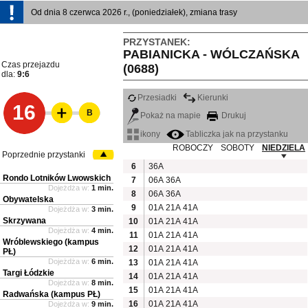
Od dnia 8 czerwca 2026 r., (poniedziałek), zmiana trasy
PRZYSTANEK:
PABIANICKA - WÓLCZAŃSKA
Czas przejazdu
(0688)
dla:
9:6
Przesiadki
Kierunki
16
B
Pokaż na mapie
Drukuj
ikony
Tabliczka jak na przystanku
ROBOCZY
SOBOTY
NIEDZIELA
Poprzednie przystanki
6
36A
Rondo Lotników Lwowskich
7
06A
36A
Dojeżdża w:
1 min.
8
06A
36A
Obywatelska
9
01A
21A
41A
Dojeżdża w:
3 min.
Skrzywana
10
01A
21A
41A
Dojeżdża w:
4 min.
11
01A
21A
41A
Wróblewskiego (kampus
12
01A
21A
41A
PŁ)
Dojeżdża w:
6 min.
13
01A
21A
41A
Targi Łódzkie
14
01A
21A
41A
Dojeżdża w:
8 min.
15
01A
21A
41A
Radwańska (kampus PŁ)
16
01A
21A
41A
Dojeżdża w:
9 min.