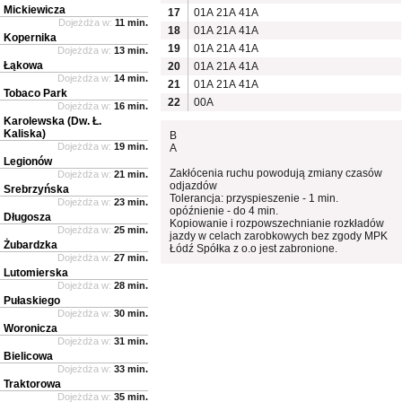
Mickiewicza
17
01A
21A
41A
Dojeżdża w:
11 min.
18
01A
21A
41A
Kopernika
19
01A
21A
41A
Dojeżdża w:
13 min.
Łąkowa
20
01A
21A
41A
Dojeżdża w:
14 min.
21
01A
21A
41A
Tobaco Park
22
00A
Dojeżdża w:
16 min.
Karolewska (Dw. Ł.
Kaliska)
B
Dojeżdża w:
19 min.
A
Legionów
Zakłócenia ruchu powodują zmiany czasów
Dojeżdża w:
21 min.
odjazdów
Srebrzyńska
Tolerancja: przyspieszenie - 1 min.
Dojeżdża w:
23 min.
opóźnienie - do 4 min.
Długosza
Kopiowanie i rozpowszechnianie rozkładów
Dojeżdża w:
25 min.
jazdy w celach zarobkowych bez zgody MPK
Żubardzka
Łódź Spółka z o.o jest zabronione.
Dojeżdża w:
27 min.
Lutomierska
Dojeżdża w:
28 min.
Pułaskiego
Dojeżdża w:
30 min.
Woronicza
Dojeżdża w:
31 min.
Bielicowa
Dojeżdża w:
33 min.
Traktorowa
Dojeżdża w:
35 min.