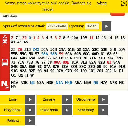
Nasza strona wykorzystuje pliki cookie. Dowiedz się
więcej
x
#
więcej.
Sprawdź rozkład na dzień:
i godzinę:
Z
Z1
Z2
0
1
2
3
4
5
6
7
8
9
10A
10B
11
12
13
14
15
16
41
43
45
Z3
Z6
Z13
Z43
50A
50B
51A
51B
52
53A
53C
53B
54B
55A
55B
55C
56
57
58A
58B
59
60A
60B
60C
60D
61
62
63
64A
64B
65A
65B
66
67
68
69A
69B
70
71A
71B
72A
72B
73
75A
75B
76
77
78
80A
80B
81A
81B
82A
82B
83
84A
84B
85A
85B
86
87A
87B
88A
88B
88C
88D
89
90
91A
91B
91C
92A
92B
93
94
96
97A
97B
99
100
101
201
202
6.
F1
G1
G2
H
W
N1A
N1B
N2
N3A
N3B
N4A
N4B
N5A
N5B
N6
N7A
N7B
N8
N9
Linie
Zmiany
Utrudnienia
Przystanki
Połączenia
Schematy
Pobierz