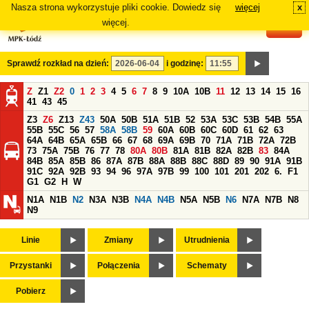
Nasza strona wykorzystuje pliki cookie. Dowiedz się
więcej
x
#
więcej.
Sprawdź rozkład na dzień:
i godzinę:
Z
Z1
Z2
0
1
2
3
4
5
6
7
8
9
10A
10B
11
12
13
14
15
16
41
43
45
Z3
Z6
Z13
Z43
50A
50B
51A
51B
52
53A
53C
53B
54B
55A
55B
55C
56
57
58A
58B
59
60A
60B
60C
60D
61
62
63
64A
64B
65A
65B
66
67
68
69A
69B
70
71A
71B
72A
72B
73
75A
75B
76
77
78
80A
80B
81A
81B
82A
82B
83
84A
84B
85A
85B
86
87A
87B
88A
88B
88C
88D
89
90
91A
91B
91C
92A
92B
93
94
96
97A
97B
99
100
101
201
202
6.
F1
G1
G2
H
W
N1A
N1B
N2
N3A
N3B
N4A
N4B
N5A
N5B
N6
N7A
N7B
N8
N9
Linie
Zmiany
Utrudnienia
Przystanki
Połączenia
Schematy
Pobierz