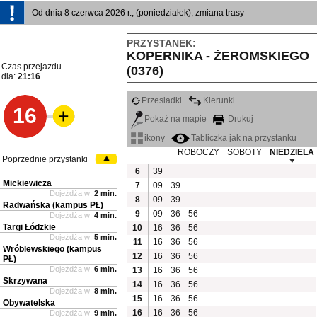
Od dnia 8 czerwca 2026 r., (poniedziałek), zmiana trasy
PRZYSTANEK:
KOPERNIKA - ŻEROMSKIEGO
Czas przejazdu
(0376)
dla:
21:16
Przesiadki
Kierunki
16
Pokaż na mapie
Drukuj
ikony
Tabliczka jak na przystanku
ROBOCZY
SOBOTY
NIEDZIELA
Poprzednie przystanki
6
39
Mickiewicza
7
09
39
Dojeżdża w:
2 min.
8
09
39
Radwańska (kampus PŁ)
9
09
36
56
Dojeżdża w:
4 min.
Targi Łódzkie
10
16
36
56
Dojeżdża w:
5 min.
11
16
36
56
Wróblewskiego (kampus
12
16
36
56
PŁ)
Dojeżdża w:
6 min.
13
16
36
56
Skrzywana
14
16
36
56
Dojeżdża w:
8 min.
15
16
36
56
Obywatelska
16
16
36
56
Dojeżdża w:
9 min.