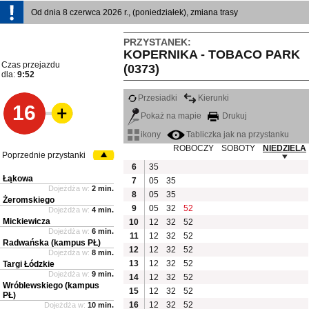
Od dnia 8 czerwca 2026 r., (poniedziałek), zmiana trasy
PRZYSTANEK:
KOPERNIKA - TOBACO PARK
Czas przejazdu
(0373)
dla:
9:52
Przesiadki
Kierunki
16
Pokaż na mapie
Drukuj
ikony
Tabliczka jak na przystanku
ROBOCZY
SOBOTY
NIEDZIELA
Poprzednie przystanki
6
35
Łąkowa
7
05
35
Dojeżdża w:
2 min.
8
05
35
Żeromskiego
9
05
32
52
Dojeżdża w:
4 min.
Mickiewicza
10
12
32
52
Dojeżdża w:
6 min.
11
12
32
52
Radwańska (kampus PŁ)
12
12
32
52
Dojeżdża w:
8 min.
13
12
32
52
Targi Łódzkie
Dojeżdża w:
9 min.
14
12
32
52
Wróblewskiego (kampus
15
12
32
52
PŁ)
16
12
32
52
Dojeżdża w:
10 min.