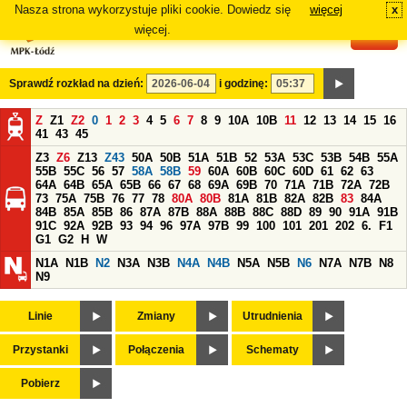
Nasza strona wykorzystuje pliki cookie. Dowiedz się
więcej
x
#
więcej.
Sprawdź rozkład na dzień:
i godzinę:
Z
Z1
Z2
0
1
2
3
4
5
6
7
8
9
10A
10B
11
12
13
14
15
16
41
43
45
Z3
Z6
Z13
Z43
50A
50B
51A
51B
52
53A
53C
53B
54B
55A
55B
55C
56
57
58A
58B
59
60A
60B
60C
60D
61
62
63
64A
64B
65A
65B
66
67
68
69A
69B
70
71A
71B
72A
72B
73
75A
75B
76
77
78
80A
80B
81A
81B
82A
82B
83
84A
84B
85A
85B
86
87A
87B
88A
88B
88C
88D
89
90
91A
91B
91C
92A
92B
93
94
96
97A
97B
99
100
101
201
202
6.
F1
G1
G2
H
W
N1A
N1B
N2
N3A
N3B
N4A
N4B
N5A
N5B
N6
N7A
N7B
N8
N9
Linie
Zmiany
Utrudnienia
Przystanki
Połączenia
Schematy
Pobierz