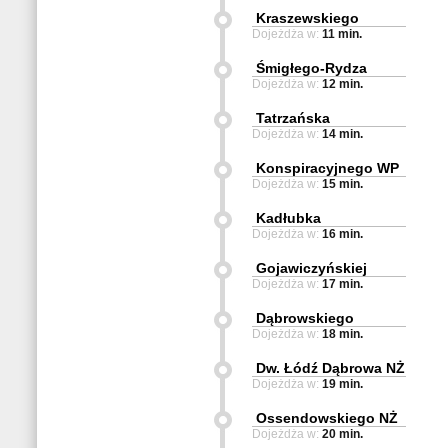
Kraszewskiego
Dojeżdża w:
11 min.
Śmigłego-Rydza
Dojeżdża w:
12 min.
Tatrzańska
Dojeżdża w:
14 min.
Konspiracyjnego WP
Dojeżdża w:
15 min.
Kadłubka
Dojeżdża w:
16 min.
Gojawiczyńskiej
Dojeżdża w:
17 min.
Dąbrowskiego
Dojeżdża w:
18 min.
Dw. Łódź Dąbrowa NŻ
Dojeżdża w:
19 min.
Ossendowskiego NŻ
Dojeżdża w:
20 min.