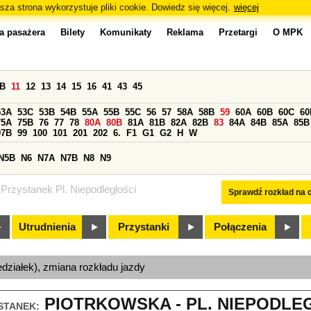
sza strona wykorzystuje pliki cookie. Dowiedz się więcej.
więcej
a pasażera
Bilety
Komunikaty
Reklama
Przetargi
O MPK
0B
11
12
13
14
15
16
41
43
45
53A
53C
53B
54B
55A
55B
55C
56
57
58A
58B
59
60A
60B
60C
60
75A
75B
76
77
78
80A
80B
81A
81B
82A
82B
83
84A
84B
85A
85B
97B
99
100
101
201
202
6.
F1
G1
G2
H
W
N5B
N6
N7A
N7B
N8
N9
Przystanek Pl. Niepodległości
Sprawdź rozkład na d
Utrudnienia
Przystanki
Połączenia
edziałek), zmiana rozkładu jazdy
PIOTRKOWSKA - PL. NIEPODLEG
STANEK: