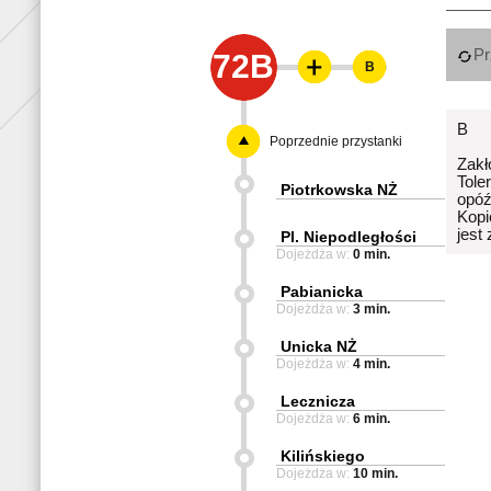
Pr
72B
B
B
Poprzednie przystanki
Zakł
Tole
Piotrkowska NŻ
opóź
Kopi
jest
Pl. Niepodległości
Dojeżdża w:
0 min.
Pabianicka
Dojeżdża w:
3 min.
Unicka NŻ
Dojeżdża w:
4 min.
Lecznicza
Dojeżdża w:
6 min.
Kilińskiego
Dojeżdża w:
10 min.