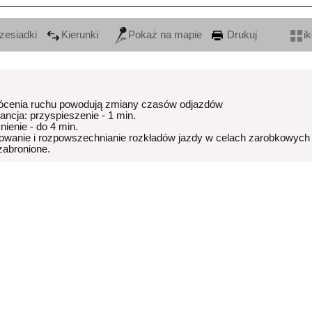
zesiadki
Kierunki
Pokaż na mapie
Drukuj
i
ócenia ruchu powodują zmiany czasów odjazdów
rancja: przyspieszenie - 1 min.
nienie - do 4 min.
owanie i rozpowszechnianie rozkładów jazdy w celach zarobkowych
 zabronione.