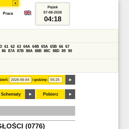
x
Piątek
07-08-2026
Praca
04:18
D
61
62
63
64A
64B
65A
65B
66
67
86
87A
87B
88A
88B
88C
88D
89
90
zień:
i godzinę:
Schematy
Pobierz
ŁOŚCI (0776)