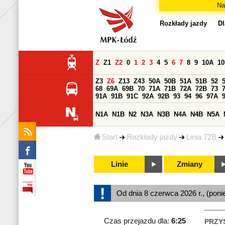
Na
Rozkłady jazdy
Dl
Z
Z1
Z2
0
1
2
3
4
5
6
7
8
9
10A
1
Z3
Z6
Z13
Z43
50A
50B
51A
51B
52
68
69A
69B
70
71A
71B
72A
72B
73
91A
91B
91C
92A
92B
93
94
96
97A
N1A
N1B
N2
N3A
N3B
N4A
N4B
N5A
Start
Rozkłady jazdy
Linia 72B
Linie
Zmiany
Od dnia 8 czerwca 2026 r., (poni
Czas przejazdu dla:
6:25
PRZY