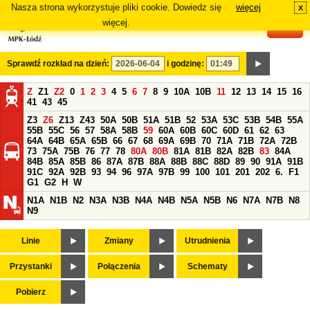
Nasza strona wykorzystuje pliki cookie. Dowiedz się
więcej
x
#
więcej.
Sprawdź rozkład na dzień:
i godzinę:
Z
Z1
Z2
0
1
2
3
4
5
6
7
8
9
10A
10B
11
12
13
14
15
16
41
43
45
Z3
Z6
Z13
Z43
50A
50B
51A
51B
52
53A
53C
53B
54B
55A
55B
55C
56
57
58A
58B
59
60A
60B
60C
60D
61
62
63
64A
64B
65A
65B
66
67
68
69A
69B
70
71A
71B
72A
72B
73
75A
75B
76
77
78
80A
80B
81A
81B
82A
82B
83
84A
84B
85A
85B
86
87A
87B
88A
88B
88C
88D
89
90
91A
91B
91C
92A
92B
93
94
96
97A
97B
99
100
101
201
202
6.
F1
G1
G2
H
W
N1A
N1B
N2
N3A
N3B
N4A
N4B
N5A
N5B
N6
N7A
N7B
N8
N9
Linie
Zmiany
Utrudnienia
Przystanki
Połączenia
Schematy
Pobierz