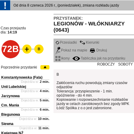
Od dnia 8 czerwca 2026 r., (poniedziałek), zmiana rozkładu jazdy
PRZYSTANEK:
LEGIONÓW - WŁÓKNIARZY
Czas przejazdu
(0643)
dla:
14:19
Przesiadki
Kierunki
72B
B
Pokaż na mapie
Drukuj
ikony
Tabliczka jak na przystanku
ROBOCZY
SOBOTY
Poprzednie przystanki
B
Konstantynowska (Fala)
Dojeżdża w:
2 min.
Zakłócenia ruchu powodują zmiany czasów
Unii Lubelskiej
odjazdów
Dojeżdża w:
4 min.
Tolerancja: przyspieszenie - 1 min.
opóźnienie - do 4 min.
Jarzynowa
Kopiowanie i rozpowszechnianie rozkładów
Dojeżdża w:
5 min.
jazdy w celach zarobkowych bez zgody MPK
Cm. Mania
Łódź Spółka z o.o jest zabronione.
Dojeżdża w:
6 min.
Biegunowa
Dojeżdża w:
10 min.
Siewna
Dojeżdża w:
11 min.
Kwiatowa NŻ