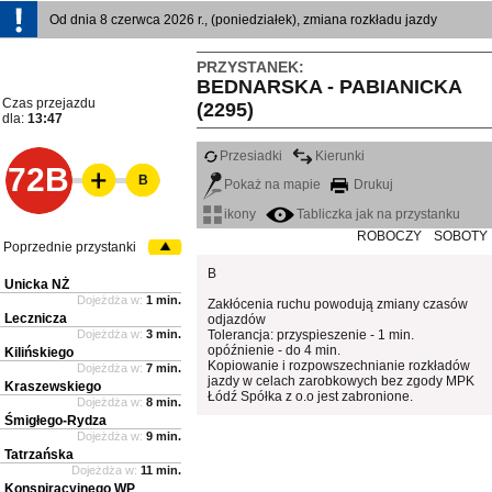
Od dnia 8 czerwca 2026 r., (poniedziałek), zmiana rozkładu jazdy
PRZYSTANEK:
BEDNARSKA - PABIANICKA
Czas przejazdu
(2295)
dla:
13:47
Przesiadki
Kierunki
72B
B
Pokaż na mapie
Drukuj
ikony
Tabliczka jak na przystanku
ROBOCZY
SOBOTY
Poprzednie przystanki
B
Unicka NŻ
Dojeżdża w:
1 min.
Zakłócenia ruchu powodują zmiany czasów
Lecznicza
odjazdów
Dojeżdża w:
3 min.
Tolerancja: przyspieszenie - 1 min.
opóźnienie - do 4 min.
Kilińskiego
Kopiowanie i rozpowszechnianie rozkładów
Dojeżdża w:
7 min.
jazdy w celach zarobkowych bez zgody MPK
Kraszewskiego
Łódź Spółka z o.o jest zabronione.
Dojeżdża w:
8 min.
Śmigłego-Rydza
Dojeżdża w:
9 min.
Tatrzańska
Dojeżdża w:
11 min.
Konspiracyjnego WP