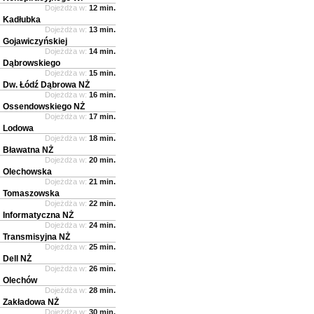
Dojeżdża w:
12 min.
Kadłubka
Dojeżdża w:
13 min.
Gojawiczyńskiej
Dojeżdża w:
14 min.
Dąbrowskiego
Dojeżdża w:
15 min.
Dw. Łódź Dąbrowa NŻ
Dojeżdża w:
16 min.
Ossendowskiego NŻ
Dojeżdża w:
17 min.
Lodowa
Dojeżdża w:
18 min.
Bławatna NŻ
Dojeżdża w:
20 min.
Olechowska
Dojeżdża w:
21 min.
Tomaszowska
Dojeżdża w:
22 min.
Informatyczna NŻ
Dojeżdża w:
24 min.
Transmisyjna NŻ
Dojeżdża w:
25 min.
Dell NŻ
Dojeżdża w:
26 min.
Olechów
Dojeżdża w:
28 min.
Zakładowa NŻ
Dojeżdża w:
30 min.