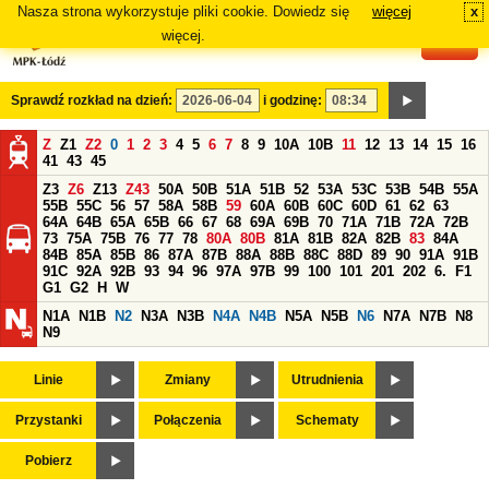
Nasza strona wykorzystuje pliki cookie. Dowiedz się
więcej
x
#
więcej.
Sprawdź rozkład na dzień:
i godzinę:
Z
Z1
Z2
0
1
2
3
4
5
6
7
8
9
10A
10B
11
12
13
14
15
16
41
43
45
Z3
Z6
Z13
Z43
50A
50B
51A
51B
52
53A
53C
53B
54B
55A
55B
55C
56
57
58A
58B
59
60A
60B
60C
60D
61
62
63
64A
64B
65A
65B
66
67
68
69A
69B
70
71A
71B
72A
72B
73
75A
75B
76
77
78
80A
80B
81A
81B
82A
82B
83
84A
84B
85A
85B
86
87A
87B
88A
88B
88C
88D
89
90
91A
91B
91C
92A
92B
93
94
96
97A
97B
99
100
101
201
202
6.
F1
G1
G2
H
W
N1A
N1B
N2
N3A
N3B
N4A
N4B
N5A
N5B
N6
N7A
N7B
N8
N9
Linie
Zmiany
Utrudnienia
Przystanki
Połączenia
Schematy
Pobierz