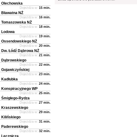
Olechowska
Dojeżdża w:
15 min.
Bławatna NŻ
Dojeżdża w:
16 min.
Tomaszowska NŻ
Dojeżdża w:
18 min.
Lodowa
Dojeżdża w:
19 min.
Ossendowskiego NŻ
Dojeżdża w:
20 min.
Dw. Łódź Dąbrowa NŻ
Dojeżdża w:
21 min.
Dąbrowskiego
Dojeżdża w:
22 min.
Gojawiczyńskiej
Dojeżdża w:
23 min.
Kadłubka
Dojeżdża w:
24 min.
Konspiracyjnego WP
Dojeżdża w:
25 min.
Śmigłego-Rydza
Dojeżdża w:
27 min.
Kraszewskiego
Dojeżdża w:
29 min.
Kilińskiego
Dojeżdża w:
31 min.
Paderewskiego
Dojeżdża w:
32 min.
Lecznicza