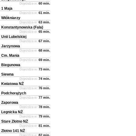
Dojeżdża w:
60 min.
1 Maja
Dojeżdża w:
61 min.
Włókniarzy
Dojeżdża w:
63 min.
Konstantynowska (Fala)
Dojeżdża w:
65 min.
Unii Lubelskiej
Dojeżdża w:
67 min.
Jarzynowa
Dojeżdża w:
68 min.
Cm. Mania
Dojeżdża w:
69 min.
Biegunowa
Dojeżdża w:
73 min.
Siewna
Dojeżdża w:
74 min.
Kwiatowa NŻ
Dojeżdża w:
76 min.
Podchorążych
Dojeżdża w:
77 min.
Zaporowa
Dojeżdża w:
78 min.
Legnicka NŻ
Dojeżdża w:
79 min.
Stare Złotno NŻ
Dojeżdża w:
81 min.
Złotno 141 NŻ
Dojeżdża w:
82 min.