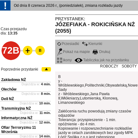
Od dnia 8 czerwca 2026 r., (poniedziałek), zmiana rozkładu jazdy
PRZYSTANEK:
JÓZEFIAKA - ROKICIŃSKA NŻ
Czas przejazdu
(2055)
dla:
13:35
Przesiadki
Kierunki
72B
B
Pokaż na mapie
Drukuj
ikony
Tabliczka jak na przystanku
ROBOCZY
SOBOTY
Poprzednie przystanki
B
Zakładowa NŻ
y -
Dojeżdża w:
4 min.
Wróblewskiego,Politechniki,Obywatelską,Nowe
Olechów
Sady
Dojeżdża w:
8 min.
z - Wróblewskiego,Jana Pawła
II,Włókniarzy,Lutomierską, Klonową,
Dell NŻ
Limanowskiego
Dojeżdża w:
10 min.
Transmisyjna NŻ
Zakłócenia ruchu powodują zmiany czasów
Dojeżdża w:
11 min.
odjazdów
Informatyczna NŻ
Tolerancja: przyspieszenie - 1 min.
Dojeżdża w:
12 min.
opóźnienie - do 4 min.
Ofiar Terroryzmu 11
Kopiowanie i rozpowszechnianie rozkładów
Września
jazdy w celach zarobkowych bez zgody MPK
Dojeżdża w:
14 min.
Łódź Spółka z o.o jest zabronione.