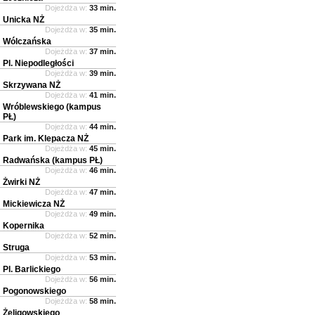
Dojeżdża w:
33 min.
Unicka NŻ
Dojeżdża w:
35 min.
Wólczańska
Dojeżdża w:
37 min.
Pl. Niepodległości
Dojeżdża w:
39 min.
Skrzywana NŻ
Dojeżdża w:
41 min.
Wróblewskiego (kampus
PŁ)
Dojeżdża w:
44 min.
Park im. Klepacza NŻ
Dojeżdża w:
45 min.
Radwańska (kampus PŁ)
Dojeżdża w:
46 min.
Żwirki NŻ
Dojeżdża w:
47 min.
Mickiewicza NŻ
Dojeżdża w:
49 min.
Kopernika
Dojeżdża w:
52 min.
Struga
Dojeżdża w:
53 min.
Pl. Barlickiego
Dojeżdża w:
56 min.
Pogonowskiego
Dojeżdża w:
58 min.
Żeligowskiego