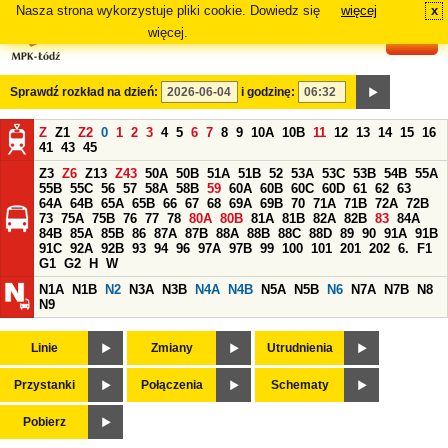
Nasza strona wykorzystuje pliki cookie. Dowiedz się
więcej
x
#
więcej.
Sprawdź rozkład na dzień:
i godzinę:
Z
Z1
Z2
0
1
2
3
4
5
6
7
8
9
10A
10B
11
12
13
14
15
16
41
43
45
Z3
Z6
Z13
Z43
50A
50B
51A
51B
52
53A
53C
53B
54B
55A
55B
55C
56
57
58A
58B
59
60A
60B
60C
60D
61
62
63
64A
64B
65A
65B
66
67
68
69A
69B
70
71A
71B
72A
72B
73
75A
75B
76
77
78
80A
80B
81A
81B
82A
82B
83
84A
84B
85A
85B
86
87A
87B
88A
88B
88C
88D
89
90
91A
91B
91C
92A
92B
93
94
96
97A
97B
99
100
101
201
202
6.
F1
G1
G2
H
W
N1A
N1B
N2
N3A
N3B
N4A
N4B
N5A
N5B
N6
N7A
N7B
N8
N9
Linie
Zmiany
Utrudnienia
Przystanki
Połączenia
Schematy
Pobierz