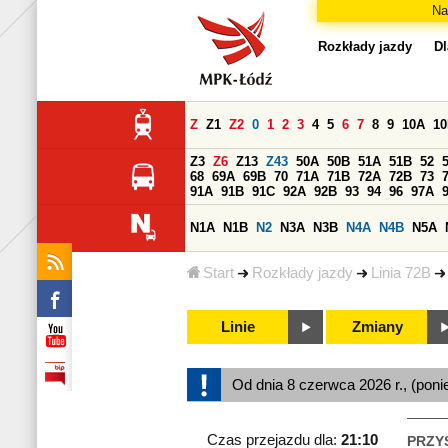
Na
Rozkłady jazdy
Dl
Z
Z1
Z2
0
1
2
3
4
5
6
7
8
9
10A
1
Z3
Z6
Z13
Z43
50A
50B
51A
51B
52
68
69A
69B
70
71A
71B
72A
72B
73
91A
91B
91C
92A
92B
93
94
96
97A
N1A
N1B
N2
N3A
N3B
N4A
N4B
N5A
Start
Rozkłady jazdy
Linia 72B
Linie
Zmiany
Od dnia 8 czerwca 2026 r., (poni
Czas przejazdu dla:
21:10
PRZY