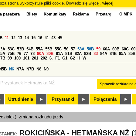
sza strona wykorzystuje pliki cookie. Dowiedz się więcej.
więcej
a pasażera
Bilety
Komunikaty
Reklama
Przetargi
O MPK
0B
11
12
13
14
15
16
41
43
45
53A
53C
53B
54B
55A
55B
55C
56
57
58A
58B
59
60A
60B
60C
60
75A
75B
76
77
78
80A
80B
81A
81B
82A
82B
83
84A
84B
85A
85B
97B
99
100
101
201
202
6.
F1
G1
G2
H
W
N5B
N6
N7A
N7B
N8
N9
Przystanek Hetmańska NŻ
Sprawdź rozkład na d
Utrudnienia
Przystanki
Połączenia
edziałek), zmiana rozkładu jazdy
ROKICIŃSKA - HETMAŃSKA NŻ (1
STANEK: