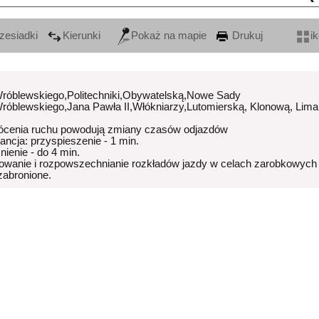
zesiadki
Kierunki
Pokaż na mapie
Drukuj
i
Wróblewskiego,Politechniki,Obywatelską,Nowe Sady
Wróblewskiego,Jana Pawła II,Włókniarzy,Lutomierską, Klonową, Lim
ócenia ruchu powodują zmiany czasów odjazdów
rancja: przyspieszenie - 1 min.
nienie - do 4 min.
owanie i rozpowszechnianie rozkładów jazdy w celach zarobkowych
 zabronione.