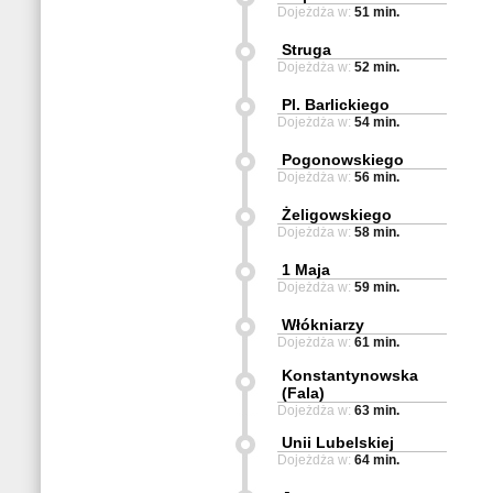
Dojeżdża w:
51 min.
Struga
Dojeżdża w:
52 min.
Pl. Barlickiego
Dojeżdża w:
54 min.
Pogonowskiego
Dojeżdża w:
56 min.
Żeligowskiego
Dojeżdża w:
58 min.
1 Maja
Dojeżdża w:
59 min.
Włókniarzy
Dojeżdża w:
61 min.
Konstantynowska
(Fala)
Dojeżdża w:
63 min.
Unii Lubelskiej
Dojeżdża w:
64 min.