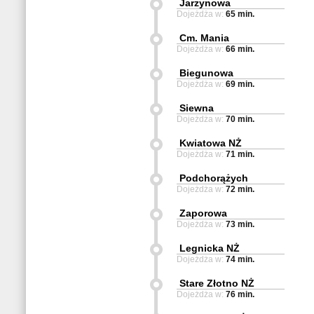
Jarzynowa
Dojeżdża w:
65 min.
Cm. Mania
Dojeżdża w:
66 min.
Biegunowa
Dojeżdża w:
69 min.
Siewna
Dojeżdża w:
70 min.
Kwiatowa NŻ
Dojeżdża w:
71 min.
Podchorążych
Dojeżdża w:
72 min.
Zaporowa
Dojeżdża w:
73 min.
Legnicka NŻ
Dojeżdża w:
74 min.
Stare Złotno NŻ
Dojeżdża w:
76 min.