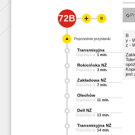
Pr
72B
B
B
Poprzednie przystanki
y - 
z - 
Transmisyjna
Zakł
Dojeżdża w:
1 min.
Tole
opóź
Rokicińska NŻ
Kopi
Dojeżdża w:
3 min.
jest
Zakładowa NŻ
Dojeżdża w:
7 min.
Olechów
Dojeżdża w:
11 min.
Dell NŻ
Dojeżdża w:
13 min.
Transmisyjna NŻ
Dojeżdża w:
14 min.