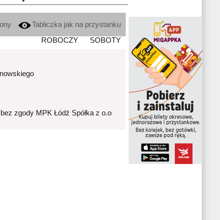
kony
Tabliczka jak na przystanku
ROBOCZY
SOBOTY
anowskiego
 bez zgody MPK Łódź Spółka z o.o