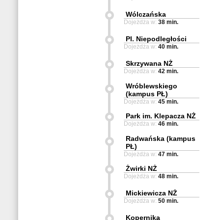
Wólczańska
Dojeżdża w:
38 min.
Pl. Niepodległości
Dojeżdża w:
40 min.
Skrzywana NŻ
Dojeżdża w:
42 min.
Wróblewskiego
(kampus PŁ)
Dojeżdża w:
45 min.
Park im. Klepacza NŻ
Dojeżdża w:
46 min.
Radwańska (kampus
PŁ)
Dojeżdża w:
47 min.
Żwirki NŻ
Dojeżdża w:
48 min.
Mickiewicza NŻ
Dojeżdża w:
50 min.
Kopernika