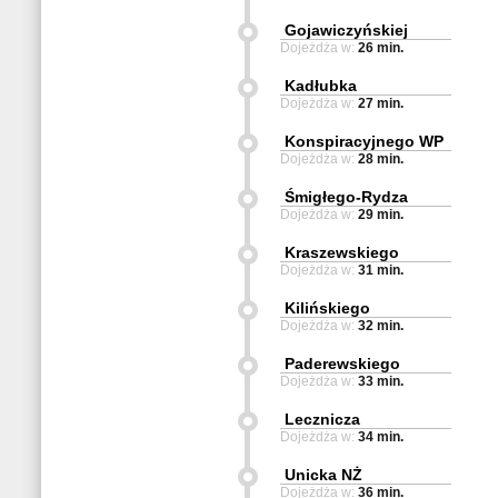
Gojawiczyńskiej
Dojeżdża w:
26 min.
Kadłubka
Dojeżdża w:
27 min.
Konspiracyjnego WP
Dojeżdża w:
28 min.
Śmigłego-Rydza
Dojeżdża w:
29 min.
Kraszewskiego
Dojeżdża w:
31 min.
Kilińskiego
Dojeżdża w:
32 min.
Paderewskiego
Dojeżdża w:
33 min.
Lecznicza
Dojeżdża w:
34 min.
Unicka NŻ
Dojeżdża w:
36 min.