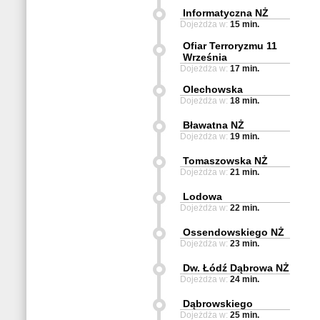
Informatyczna NŻ
Dojeżdża w:
15 min.
Ofiar Terroryzmu 11
Września
Dojeżdża w:
17 min.
Olechowska
Dojeżdża w:
18 min.
Bławatna NŻ
Dojeżdża w:
19 min.
Tomaszowska NŻ
Dojeżdża w:
21 min.
Lodowa
Dojeżdża w:
22 min.
Ossendowskiego NŻ
Dojeżdża w:
23 min.
Dw. Łódź Dąbrowa NŻ
Dojeżdża w:
24 min.
Dąbrowskiego
Dojeżdża w:
25 min.