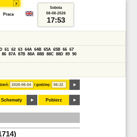
x
Sobota
08-08-2026
Praca
17:53
D
61
62
63
64A
64B
65A
65B
66
67
86
87A
87B
88A
88B
88C
88D
89
90
zień:
i godzinę:
Schematy
Pobierz
714)