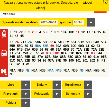
Nasza strona wykorzystuje pliki cookie. Dowiedz się
więcej
x
#
więcej.
Sprawdź rozkład na dzień:
i godzinę:
Z
Z1
Z2
0
1
2
3
4
5
6
7
8
9
10A
10B
11
12
13
14
15
16
41
43
45
Z3
Z6
Z13
Z43
50A
50B
51A
51B
52
53A
53C
53B
54B
55A
55B
55C
56
57
58A
58B
59
60A
60B
60C
60D
61
62
63
64A
64B
65A
65B
66
67
68
69A
69B
70
71A
71B
72A
72B
73
75A
75B
76
77
78
80A
80B
81A
81B
82A
82B
83
84A
84B
85A
85B
86
87A
87B
88A
88B
88C
88D
89
90
91A
91B
91C
92A
92B
93
94
96
97A
97B
99
100
101
201
202
6.
F1
G1
G2
H
W
N1A
N1B
N2
N3A
N3B
N4A
N4B
N5A
N5B
N6
N7A
N7B
N8
N9
Linie
Zmiany
Utrudnienia
Przystanki
Połączenia
Schematy
Pobierz