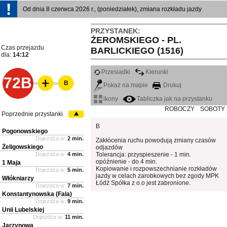
Od dnia 8 czerwca 2026 r., (poniedziałek), zmiana rozkładu jazdy
PRZYSTANEK:
ŻEROMSKIEGO - PL.
Czas przejazdu
BARLICKIEGO (1516)
dla:
14:12
Przesiadki
Kierunki
72B
B
Pokaż na mapie
Drukuj
ikony
Tabliczka jak na przystanku
ROBOCZY
SOBOTY
Poprzednie przystanki
B
Pogonowskiego
Dojeżdża w:
2 min.
Zakłócenia ruchu powodują zmiany czasów
Żeligowskiego
odjazdów
Dojeżdża w:
4 min.
Tolerancja: przyspieszenie - 1 min.
opóźnienie - do 4 min.
1 Maja
Kopiowanie i rozpowszechnianie rozkładów
Dojeżdża w:
5 min.
jazdy w celach zarobkowych bez zgody MPK
Włókniarzy
Łódź Spółka z o.o jest zabronione.
Dojeżdża w:
7 min.
Konstantynowska (Fala)
Dojeżdża w:
9 min.
Unii Lubelskiej
Dojeżdża w:
11 min.
Jarzynowa