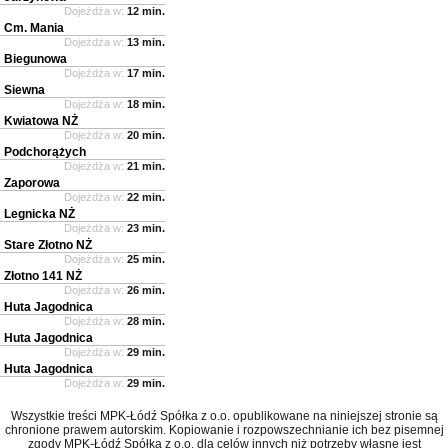
Dojeżdża w:
12 min.
Cm. Mania
Dojeżdża w:
13 min.
Biegunowa
Dojeżdża w:
17 min.
Siewna
Dojeżdża w:
18 min.
Kwiatowa NŻ
Dojeżdża w:
20 min.
Podchorążych
Dojeżdża w:
21 min.
Zaporowa
Dojeżdża w:
22 min.
Legnicka NŻ
Dojeżdża w:
23 min.
Stare Złotno NŻ
Dojeżdża w:
25 min.
Złotno 141 NŻ
Dojeżdża w:
26 min.
Huta Jagodnica
Dojeżdża w:
28 min.
Huta Jagodnica
Dojeżdża w:
29 min.
Huta Jagodnica
Dojeżdża w:
29 min.
Wszystkie treści MPK-Łódź Spółka z o.o. opublikowane na niniejszej stronie są
chronione prawem autorskim. Kopiowanie i rozpowszechnianie ich bez pisemnej
zgody MPK-Łódź Spółka z o.o. dla celów innych niż potrzeby własne jest