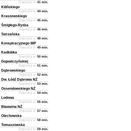
Dojeżdża w:
41 min.
Kilińskiego
Dojeżdża w:
44 min.
Kraszewskiego
Dojeżdża w:
45 min.
Śmigłego-Rydza
Dojeżdża w:
46 min.
Tatrzańska
Dojeżdża w:
48 min.
Konspiracyjnego WP
Dojeżdża w:
49 min.
Kadłubka
Dojeżdża w:
50 min.
Gojawiczyńskiej
Dojeżdża w:
51 min.
Dąbrowskiego
Dojeżdża w:
52 min.
Dw. Łódź Dąbrowa NŻ
Dojeżdża w:
53 min.
Ossendowskiego NŻ
Dojeżdża w:
54 min.
Lodowa
Dojeżdża w:
55 min.
Bławatna NŻ
Dojeżdża w:
57 min.
Olechowska
Dojeżdża w:
58 min.
Tomaszowska
Dojeżdża w:
59 min.