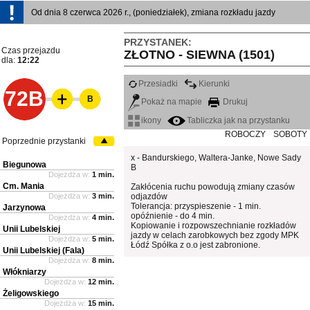
Od dnia 8 czerwca 2026 r., (poniedziałek), zmiana rozkładu jazdy
PRZYSTANEK:
Czas przejazdu
ZŁOTNO - SIEWNA (1501)
dla:
12:22
Przesiadki
Kierunki
72B
B
Pokaż na mapie
Drukuj
ikony
Tabliczka jak na przystanku
ROBOCZY
SOBOTY
Poprzednie przystanki
x - Bandurskiego, Waltera-Janke, Nowe Sady
Biegunowa
B
Dojeżdża w:
1 min.
Cm. Mania
Zakłócenia ruchu powodują zmiany czasów
Dojeżdża w:
3 min.
odjazdów
Tolerancja: przyspieszenie - 1 min.
Jarzynowa
opóźnienie - do 4 min.
Dojeżdża w:
4 min.
Kopiowanie i rozpowszechnianie rozkładów
Unii Lubelskiej
jazdy w celach zarobkowych bez zgody MPK
Dojeżdża w:
5 min.
Łódź Spółka z o.o jest zabronione.
Unii Lubelskiej (Fala)
Dojeżdża w:
8 min.
Włókniarzy
Dojeżdża w:
12 min.
Żeligowskiego
Dojeżdża w:
15 min.