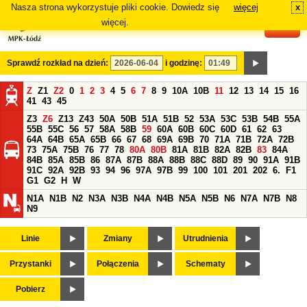
Nasza strona wykorzystuje pliki cookie. Dowiedz się
więcej
x
#
więcej.
Sprawdź rozkład na dzień:
i godzinę:
Z
Z1
Z2
0
1
2
3
4
5
6
7
8
9
10A
10B
11
12
13
14
15
16
41
43
45
Z3
Z6
Z13
Z43
50A
50B
51A
51B
52
53A
53C
53B
54B
55A
55B
55C
56
57
58A
58B
59
60A
60B
60C
60D
61
62
63
64A
64B
65A
65B
66
67
68
69A
69B
70
71A
71B
72A
72B
73
75A
75B
76
77
78
80A
80B
81A
81B
82A
82B
83
84A
84B
85A
85B
86
87A
87B
88A
88B
88C
88D
89
90
91A
91B
91C
92A
92B
93
94
96
97A
97B
99
100
101
201
202
6.
F1
G1
G2
H
W
N1A
N1B
N2
N3A
N3B
N4A
N4B
N5A
N5B
N6
N7A
N7B
N8
N9
Linie
Zmiany
Utrudnienia
Przystanki
Połączenia
Schematy
Pobierz