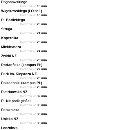
Pogonowskiego
Dojeżdża w:
16 min.
Więckowskiego (LO nr 1)
Dojeżdża w:
18 min.
Pl. Barlickiego
Dojeżdża w:
20 min.
Struga
Dojeżdża w:
21 min.
Kopernika
Dojeżdża w:
23 min.
Mickiewicza
Dojeżdża w:
24 min.
Żwirki NŻ
Dojeżdża w:
26 min.
Radwańska (kampus PŁ)
Dojeżdża w:
27 min.
Park im. Klepacza NŻ
Dojeżdża w:
28 min.
Politechniki (kampus PŁ)
Dojeżdża w:
29 min.
Piotrkowska NŻ
Dojeżdża w:
32 min.
Pl. Niepodległości
Dojeżdża w:
35 min.
Pabianicka
Dojeżdża w:
38 min.
Unicka NŻ
Dojeżdża w:
39 min.
Lecznicza