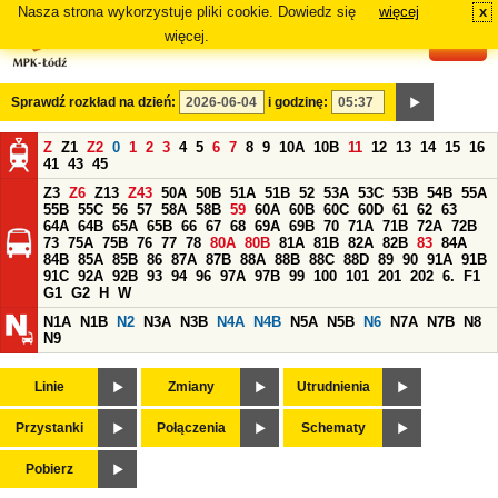
Nasza strona wykorzystuje pliki cookie. Dowiedz się
więcej
x
#
więcej.
Sprawdź rozkład na dzień:
i godzinę:
Z
Z1
Z2
0
1
2
3
4
5
6
7
8
9
10A
10B
11
12
13
14
15
16
41
43
45
Z3
Z6
Z13
Z43
50A
50B
51A
51B
52
53A
53C
53B
54B
55A
55B
55C
56
57
58A
58B
59
60A
60B
60C
60D
61
62
63
64A
64B
65A
65B
66
67
68
69A
69B
70
71A
71B
72A
72B
73
75A
75B
76
77
78
80A
80B
81A
81B
82A
82B
83
84A
84B
85A
85B
86
87A
87B
88A
88B
88C
88D
89
90
91A
91B
91C
92A
92B
93
94
96
97A
97B
99
100
101
201
202
6.
F1
G1
G2
H
W
N1A
N1B
N2
N3A
N3B
N4A
N4B
N5A
N5B
N6
N7A
N7B
N8
N9
Linie
Zmiany
Utrudnienia
Przystanki
Połączenia
Schematy
Pobierz