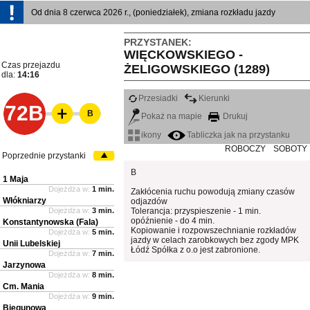
Od dnia 8 czerwca 2026 r., (poniedziałek), zmiana rozkładu jazdy
PRZYSTANEK:
WIĘCKOWSKIEGO -
Czas przejazdu
ŻELIGOWSKIEGO (1289)
dla:
14:16
Przesiadki
Kierunki
72B
B
Pokaż na mapie
Drukuj
ikony
Tabliczka jak na przystanku
ROBOCZY
SOBOTY
Poprzednie przystanki
B
1 Maja
Dojeżdża w:
1 min.
Zakłócenia ruchu powodują zmiany czasów
Włókniarzy
odjazdów
Dojeżdża w:
3 min.
Tolerancja: przyspieszenie - 1 min.
opóźnienie - do 4 min.
Konstantynowska (Fala)
Kopiowanie i rozpowszechnianie rozkładów
Dojeżdża w:
5 min.
jazdy w celach zarobkowych bez zgody MPK
Unii Lubelskiej
Łódź Spółka z o.o jest zabronione.
Dojeżdża w:
7 min.
Jarzynowa
Dojeżdża w:
8 min.
Cm. Mania
Dojeżdża w:
9 min.
Biegunowa