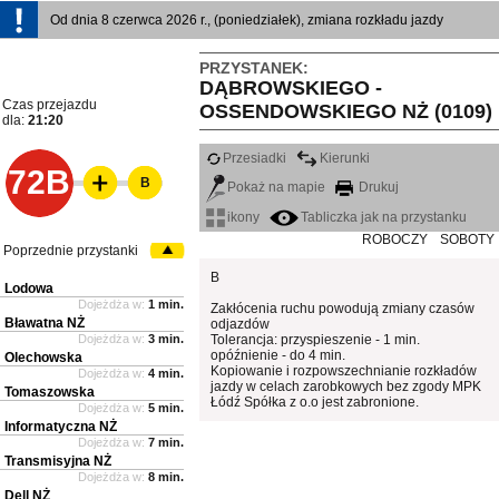
Od dnia 8 czerwca 2026 r., (poniedziałek), zmiana rozkładu jazdy
PRZYSTANEK:
DĄBROWSKIEGO -
Czas przejazdu
OSSENDOWSKIEGO NŻ (0109)
dla:
21:20
Przesiadki
Kierunki
72B
B
Pokaż na mapie
Drukuj
ikony
Tabliczka jak na przystanku
ROBOCZY
SOBOTY
Poprzednie przystanki
B
Lodowa
Dojeżdża w:
1 min.
Zakłócenia ruchu powodują zmiany czasów
Bławatna NŻ
odjazdów
Dojeżdża w:
3 min.
Tolerancja: przyspieszenie - 1 min.
opóźnienie - do 4 min.
Olechowska
Kopiowanie i rozpowszechnianie rozkładów
Dojeżdża w:
4 min.
jazdy w celach zarobkowych bez zgody MPK
Tomaszowska
Łódź Spółka z o.o jest zabronione.
Dojeżdża w:
5 min.
Informatyczna NŻ
Dojeżdża w:
7 min.
Transmisyjna NŻ
Dojeżdża w:
8 min.
Dell NŻ