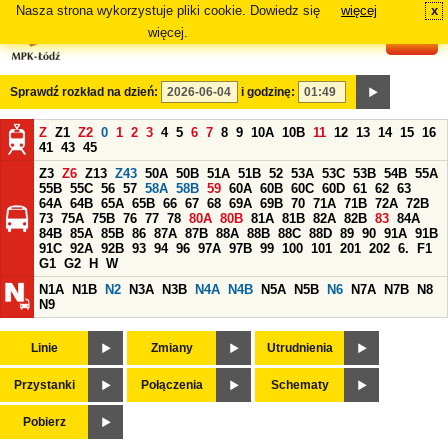
Nasza strona wykorzystuje pliki cookie. Dowiedz się
więcej
x
#
więcej.
Sprawdź rozkład na dzień:
i godzinę:
Z
Z1
Z2
0
1
2
3
4
5
6
7
8
9
10A
10B
11
12
13
14
15
16
41
43
45
Z3
Z6
Z13
Z43
50A
50B
51A
51B
52
53A
53C
53B
54B
55A
55B
55C
56
57
58A
58B
59
60A
60B
60C
60D
61
62
63
64A
64B
65A
65B
66
67
68
69A
69B
70
71A
71B
72A
72B
73
75A
75B
76
77
78
80A
80B
81A
81B
82A
82B
83
84A
84B
85A
85B
86
87A
87B
88A
88B
88C
88D
89
90
91A
91B
91C
92A
92B
93
94
96
97A
97B
99
100
101
201
202
6.
F1
G1
G2
H
W
N1A
N1B
N2
N3A
N3B
N4A
N4B
N5A
N5B
N6
N7A
N7B
N8
N9
Linie
Zmiany
Utrudnienia
Przystanki
Połączenia
Schematy
Pobierz