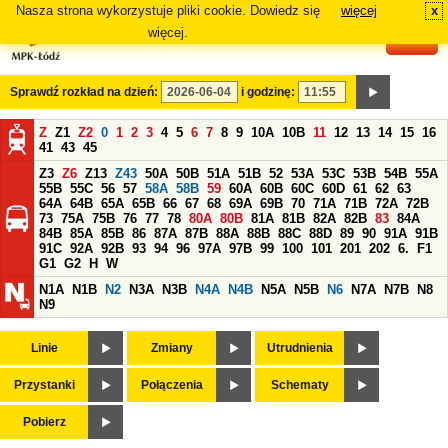
Nasza strona wykorzystuje pliki cookie. Dowiedz się
więcej
x
#
więcej.
Sprawdź rozkład na dzień:
i godzinę:
Z
Z1
Z2
0
1
2
3
4
5
6
7
8
9
10A
10B
11
12
13
14
15
16
41
43
45
Z3
Z6
Z13
Z43
50A
50B
51A
51B
52
53A
53C
53B
54B
55A
55B
55C
56
57
58A
58B
59
60A
60B
60C
60D
61
62
63
64A
64B
65A
65B
66
67
68
69A
69B
70
71A
71B
72A
72B
73
75A
75B
76
77
78
80A
80B
81A
81B
82A
82B
83
84A
84B
85A
85B
86
87A
87B
88A
88B
88C
88D
89
90
91A
91B
91C
92A
92B
93
94
96
97A
97B
99
100
101
201
202
6.
F1
G1
G2
H
W
N1A
N1B
N2
N3A
N3B
N4A
N4B
N5A
N5B
N6
N7A
N7B
N8
N9
Linie
Zmiany
Utrudnienia
Przystanki
Połączenia
Schematy
Pobierz