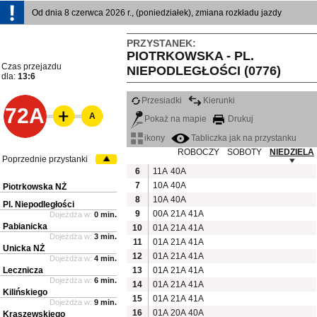
Od dnia 8 czerwca 2026 r., (poniedziałek), zmiana rozkładu jazdy
PRZYSTANEK:
PIOTRKOWSKA - PL.
Czas przejazdu
NIEPODLEGŁOŚCI (0776)
dla:
13:6
Przesiadki
Kierunki
72A
A
Pokaż na mapie
Drukuj
ikony
Tabliczka jak na przystanku
ROBOCZY
SOBOTY
NIEDZIELA
Poprzednie przystanki
6
11A
40A
7
10A
40A
Piotrkowska NŻ
8
10A
40A
Pl. Niepodległości
9
00A
21A
41A
Dojeżdża w:
0 min.
Pabianicka
10
01A
21A
41A
Dojeżdża w:
3 min.
11
01A
21A
41A
Unicka NŻ
12
01A
21A
41A
Dojeżdża w:
4 min.
Lecznicza
13
01A
21A
41A
Dojeżdża w:
6 min.
14
01A
21A
41A
Kilińskiego
15
01A
21A
41A
Dojeżdża w:
9 min.
16
01A
20A
40A
Kraszewskiego