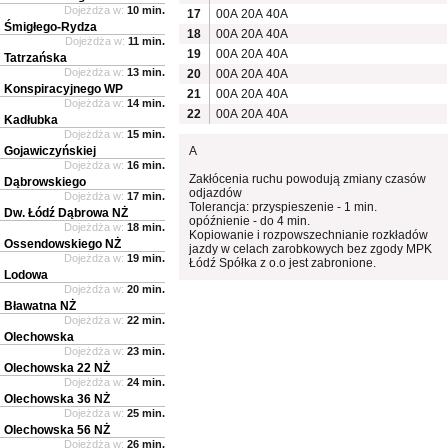
Dojeżdża w:
10 min.
17
00A
20A
40A
Śmigłego-Rydza
18
00A
20A
40A
Dojeżdża w:
11 min.
19
00A
20A
40A
Tatrzańska
Dojeżdża w:
13 min.
20
00A
20A
40A
Konspiracyjnego WP
21
00A
20A
40A
Dojeżdża w:
14 min.
22
00A
20A
40A
Kadłubka
Dojeżdża w:
15 min.
Gojawiczyńskiej
A
Dojeżdża w:
16 min.
Zakłócenia ruchu powodują zmiany czasów
Dąbrowskiego
odjazdów
Dojeżdża w:
17 min.
Tolerancja: przyspieszenie - 1 min.
Dw. Łódź Dąbrowa NŻ
opóźnienie - do 4 min.
Dojeżdża w:
18 min.
Kopiowanie i rozpowszechnianie rozkładów
Ossendowskiego NŻ
jazdy w celach zarobkowych bez zgody MPK
Dojeżdża w:
19 min.
Łódź Spółka z o.o jest zabronione.
Lodowa
Dojeżdża w:
20 min.
Bławatna NŻ
Dojeżdża w:
22 min.
Olechowska
Dojeżdża w:
23 min.
Olechowska 22 NŻ
Dojeżdża w:
24 min.
Olechowska 36 NŻ
Dojeżdża w:
25 min.
Olechowska 56 NŻ
Dojeżdża w:
26 min.