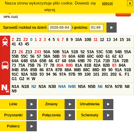
Nasza strona wykorzystuje pliki cookie. Dowiedz się
więcej
x
#
więcej.
Sprawdź rozkład na dzień:
i godzinę:
Z
Z1
Z2
0
1
2
3
4
5
6
7
8
9
10A
10B
11
12
13
14
15
16
41
43
45
Z3
Z6
Z13
Z43
50A
50B
51A
51B
52
53A
53C
53B
54B
55A
55B
55C
56
57
58A
58B
59
60A
60B
60C
60D
61
62
63
64A
64B
65A
65B
66
67
68
69A
69B
70
71A
71B
72A
72B
73
75A
75B
76
77
78
80A
80B
81A
81B
82A
82B
83
84A
84B
85A
85B
86
87A
87B
88A
88B
88C
88D
89
90
91A
91B
91C
92A
92B
93
94
96
97A
97B
99
100
101
201
202
6.
F1
G1
G2
H
W
N1A
N1B
N2
N3A
N3B
N4A
N4B
N5A
N5B
N6
N7A
N7B
N8
N9
Linie
Zmiany
Utrudnienia
Przystanki
Połączenia
Schematy
Pobierz