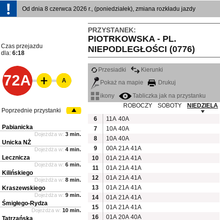
Od dnia 8 czerwca 2026 r., (poniedziałek), zmiana rozkładu jazdy
PRZYSTANEK:
PIOTRKOWSKA - PL.
Czas przejazdu
NIEPODLEGŁOŚCI (0776)
dla:
6:18
Przesiadki
Kierunki
72A
A
Pokaż na mapie
Drukuj
ikony
Tabliczka jak na przystanku
ROBOCZY
SOBOTY
NIEDZIELA
Poprzednie przystanki
6
11A
40A
Pabianicka
7
10A
40A
Dojeżdża w:
3 min.
8
10A
40A
Unicka NŻ
9
00A
21A
41A
Dojeżdża w:
4 min.
Lecznicza
10
01A
21A
41A
Dojeżdża w:
6 min.
11
01A
21A
41A
Kilińskiego
12
01A
21A
41A
Dojeżdża w:
8 min.
13
01A
21A
41A
Kraszewskiego
Dojeżdża w:
9 min.
14
01A
21A
41A
Śmigłego-Rydza
15
01A
21A
41A
Dojeżdża w:
10 min.
16
01A
20A
40A
Tatrzańska