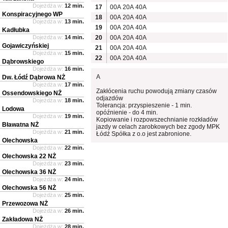
Dojeżdża w:
12 min.
17
00A
20A
40A
Konspiracyjnego WP
18
00A
20A
40A
Dojeżdża w:
13 min.
19
00A
20A
40A
Kadłubka
Dojeżdża w:
14 min.
20
00A
20A
40A
Gojawiczyńskiej
21
00A
20A
40A
Dojeżdża w:
15 min.
22
00A
20A
40A
Dąbrowskiego
Dojeżdża w:
16 min.
A
Dw. Łódź Dąbrowa NŻ
Dojeżdża w:
17 min.
Zakłócenia ruchu powodują zmiany czasów
Ossendowskiego NŻ
odjazdów
Dojeżdża w:
18 min.
Tolerancja: przyspieszenie - 1 min.
Lodowa
opóźnienie - do 4 min.
Dojeżdża w:
19 min.
Kopiowanie i rozpowszechnianie rozkładów
Bławatna NŻ
jazdy w celach zarobkowych bez zgody MPK
Dojeżdża w:
21 min.
Łódź Spółka z o.o jest zabronione.
Olechowska
Dojeżdża w:
22 min.
Olechowska 22 NŻ
Dojeżdża w:
23 min.
Olechowska 36 NŻ
Dojeżdża w:
24 min.
Olechowska 56 NŻ
Dojeżdża w:
25 min.
Przewozowa NŻ
Dojeżdża w:
26 min.
Zakładowa NŻ
Dojeżdża w:
28 min.