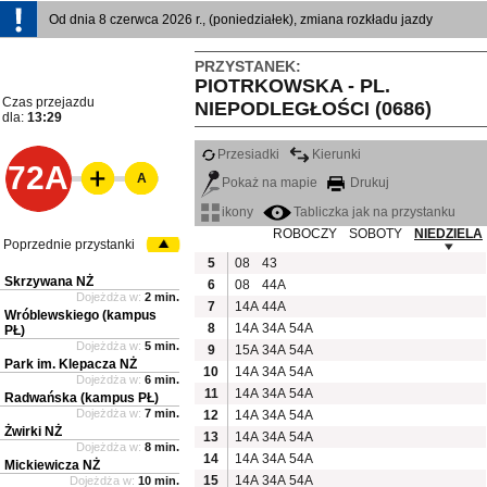
Od dnia 8 czerwca 2026 r., (poniedziałek), zmiana rozkładu jazdy
PRZYSTANEK:
PIOTRKOWSKA - PL.
Czas przejazdu
NIEPODLEGŁOŚCI (0686)
dla:
13:29
Przesiadki
Kierunki
72A
A
Pokaż na mapie
Drukuj
ikony
Tabliczka jak na przystanku
ROBOCZY
SOBOTY
NIEDZIELA
Poprzednie przystanki
5
08
43
Skrzywana NŻ
6
08
44A
Dojeżdża w:
2 min.
7
14A
44A
Wróblewskiego (kampus
8
14A
34A
54A
PŁ)
Dojeżdża w:
5 min.
9
15A
34A
54A
Park im. Klepacza NŻ
10
14A
34A
54A
Dojeżdża w:
6 min.
11
14A
34A
54A
Radwańska (kampus PŁ)
Dojeżdża w:
7 min.
12
14A
34A
54A
Żwirki NŻ
13
14A
34A
54A
Dojeżdża w:
8 min.
14
14A
34A
54A
Mickiewicza NŻ
15
14A
34A
54A
Dojeżdża w:
10 min.