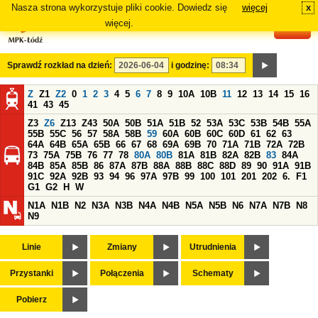
Nasza strona wykorzystuje pliki cookie. Dowiedz się
więcej
x
#
więcej.
Sprawdź rozkład na dzień:
i godzinę:
Z
Z1
Z2
0
1
2
3
4
5
6
7
8
9
10A
10B
11
12
13
14
15
16
41
43
45
Z3
Z6
Z13
Z43
50A
50B
51A
51B
52
53A
53C
53B
54B
55A
55B
55C
56
57
58A
58B
59
60A
60B
60C
60D
61
62
63
64A
64B
65A
65B
66
67
68
69A
69B
70
71A
71B
72A
72B
73
75A
75B
76
77
78
80A
80B
81A
81B
82A
82B
83
84A
84B
85A
85B
86
87A
87B
88A
88B
88C
88D
89
90
91A
91B
91C
92A
92B
93
94
96
97A
97B
99
100
101
201
202
6.
F1
G1
G2
H
W
N1A
N1B
N2
N3A
N3B
N4A
N4B
N5A
N5B
N6
N7A
N7B
N8
N9
Linie
Zmiany
Utrudnienia
Przystanki
Połączenia
Schematy
Pobierz