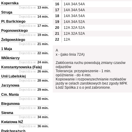
Kopernika
16
14A
34A
54A
Dojeżdża w:
13 min.
17
14A
34A
54A
Struga
18
14A
34A
54A
Dojeżdża w:
14 min.
Pl. Barlickiego
19
14A
34A
52A
Dojeżdża w:
17 min.
20
12A
32A
52A
Pogonowskiego
21
12A
32A
52A
Dojeżdża w:
19 min.
22
12A
Żeligowskiego
Dojeżdża w:
21 min.
1 Maja
A
Dojeżdża w:
22 min.
x - (jako linia 72A)
Włókniarzy
Dojeżdża w:
24 min.
Zakłócenia ruchu powodują zmiany czasów
odjazdów
Konstantynowska (Fala)
Tolerancja: przyspieszenie - 1 min.
Dojeżdża w:
26 min.
opóźnienie - do 4 min.
Unii Lubelskiej
Kopiowanie i rozpowszechnianie rozkładów
Dojeżdża w:
28 min.
jazdy w celach zarobkowych bez zgody MPK
Jarzynowa
Łódź Spółka z o.o jest zabronione.
Dojeżdża w:
29 min.
Cm. Mania
Dojeżdża w:
30 min.
Biegunowa
Dojeżdża w:
33 min.
Siewna
Dojeżdża w:
34 min.
Kwiatowa NŻ
Dojeżdża w:
36 min.
Podchorążych