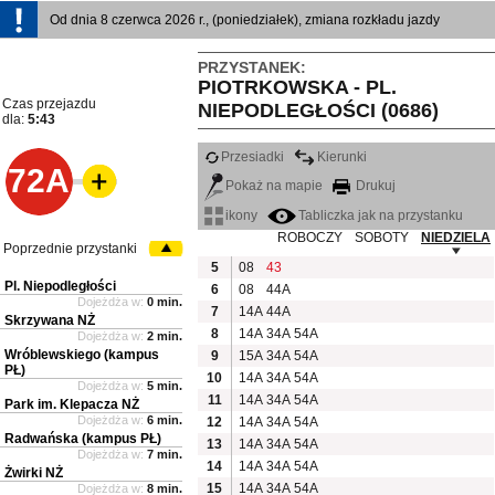
Od dnia 8 czerwca 2026 r., (poniedziałek), zmiana rozkładu jazdy
PRZYSTANEK:
PIOTRKOWSKA - PL.
Czas przejazdu
NIEPODLEGŁOŚCI (0686)
dla:
5:43
Przesiadki
Kierunki
72A
Pokaż na mapie
Drukuj
ikony
Tabliczka jak na przystanku
ROBOCZY
SOBOTY
NIEDZIELA
Poprzednie przystanki
5
08
43
Pl. Niepodległości
6
08
44A
Dojeżdża w:
0 min.
7
14A
44A
Skrzywana NŻ
8
14A
34A
54A
Dojeżdża w:
2 min.
Wróblewskiego (kampus
9
15A
34A
54A
PŁ)
10
14A
34A
54A
Dojeżdża w:
5 min.
11
14A
34A
54A
Park im. Klepacza NŻ
Dojeżdża w:
6 min.
12
14A
34A
54A
Radwańska (kampus PŁ)
13
14A
34A
54A
Dojeżdża w:
7 min.
14
14A
34A
54A
Żwirki NŻ
15
14A
34A
54A
Dojeżdża w:
8 min.