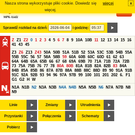
Nasza strona wykorzystuje pliki cookie. Dowiedz się
więcej
x
#
więcej.
Sprawdź rozkład na dzień:
i godzinę:
Z
Z1
Z2
0
1
2
3
4
5
6
7
8
9
10A
10B
11
12
13
14
15
16
41
43
45
Z3
Z6
Z13
Z43
50A
50B
51A
51B
52
53A
53C
53B
54B
55A
55B
55C
56
57
58A
58B
59
60A
60B
60C
60D
61
62
63
64A
64B
65A
65B
66
67
68
69A
69B
70
71A
71B
72A
72B
73
75A
75B
76
77
78
80A
80B
81A
81B
82A
82B
83
84A
84B
85A
85B
86
87A
87B
88A
88B
88C
88D
89
90
91A
91B
91C
92A
92B
93
94
96
97A
97B
99
100
101
201
202
6.
F1
G1
G2
H
W
N1A
N1B
N2
N3A
N3B
N4A
N4B
N5A
N5B
N6
N7A
N7B
N8
N9
Linie
Zmiany
Utrudnienia
Przystanki
Połączenia
Schematy
Pobierz