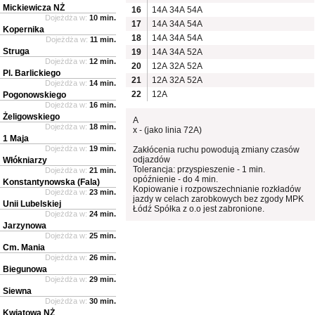
Mickiewicza NŻ
16
14A
34A
54A
Dojeżdża w:
10 min.
17
14A
34A
54A
Kopernika
18
14A
34A
54A
Dojeżdża w:
11 min.
Struga
19
14A
34A
52A
Dojeżdża w:
12 min.
20
12A
32A
52A
Pl. Barlickiego
21
12A
32A
52A
Dojeżdża w:
14 min.
22
12A
Pogonowskiego
Dojeżdża w:
16 min.
Żeligowskiego
A
Dojeżdża w:
18 min.
x - (jako linia 72A)
1 Maja
Dojeżdża w:
19 min.
Zakłócenia ruchu powodują zmiany czasów
odjazdów
Włókniarzy
Tolerancja: przyspieszenie - 1 min.
Dojeżdża w:
21 min.
opóźnienie - do 4 min.
Konstantynowska (Fala)
Kopiowanie i rozpowszechnianie rozkładów
Dojeżdża w:
23 min.
jazdy w celach zarobkowych bez zgody MPK
Unii Lubelskiej
Łódź Spółka z o.o jest zabronione.
Dojeżdża w:
24 min.
Jarzynowa
Dojeżdża w:
25 min.
Cm. Mania
Dojeżdża w:
26 min.
Biegunowa
Dojeżdża w:
29 min.
Siewna
Dojeżdża w:
30 min.
Kwiatowa NŻ