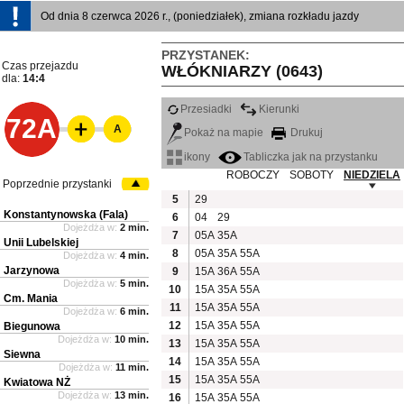
Od dnia 8 czerwca 2026 r., (poniedziałek), zmiana rozkładu jazdy
PRZYSTANEK:
Czas przejazdu
WŁÓKNIARZY (0643)
dla:
14:4
Przesiadki
Kierunki
72A
A
Pokaż na mapie
Drukuj
ikony
Tabliczka jak na przystanku
ROBOCZY
SOBOTY
NIEDZIELA
Poprzednie przystanki
5
29
Konstantynowska (Fala)
6
04
29
Dojeżdża w:
2 min.
7
05A
35A
Unii Lubelskiej
8
05A
35A
55A
Dojeżdża w:
4 min.
Jarzynowa
9
15A
36A
55A
Dojeżdża w:
5 min.
10
15A
35A
55A
Cm. Mania
11
15A
35A
55A
Dojeżdża w:
6 min.
12
15A
35A
55A
Biegunowa
Dojeżdża w:
10 min.
13
15A
35A
55A
Siewna
14
15A
35A
55A
Dojeżdża w:
11 min.
15
15A
35A
55A
Kwiatowa NŻ
Dojeżdża w:
13 min.
16
15A
35A
55A