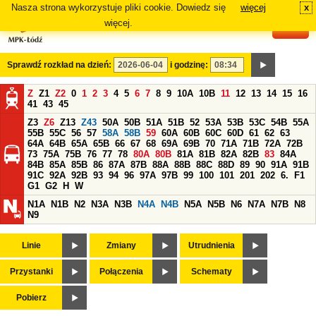
Nasza strona wykorzystuje pliki cookie. Dowiedz się
więcej
x
#
więcej.
Sprawdź rozkład na dzień:
i godzinę:
Z
Z1
Z2
0
1
2
3
4
5
6
7
8
9
10A
10B
11
12
13
14
15
16
41
43
45
Z3
Z6
Z13
Z43
50A
50B
51A
51B
52
53A
53B
53C
54B
55A
55B
55C
56
57
58A
58B
59
60A
60B
60C
60D
61
62
63
64A
64B
65A
65B
66
67
68
69A
69B
70
71A
71B
72A
72B
73
75A
75B
76
77
78
80A
80B
81A
81B
82A
82B
83
84A
84B
85A
85B
86
87A
87B
88A
88B
88C
88D
89
90
91A
91B
91C
92A
92B
93
94
96
97A
97B
99
100
101
201
202
6.
F1
G1
G2
H
W
N1A
N1B
N2
N3A
N3B
N4A
N4B
N5A
N5B
N6
N7A
N7B
N8
N9
Linie
Zmiany
Utrudnienia
Przystanki
Połączenia
Schematy
Pobierz