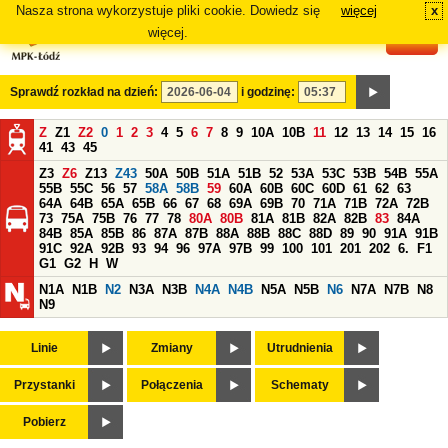
Nasza strona wykorzystuje pliki cookie. Dowiedz się
więcej
x
#
więcej.
Sprawdź rozkład na dzień:
i godzinę:
Z
Z1
Z2
0
1
2
3
4
5
6
7
8
9
10A
10B
11
12
13
14
15
16
41
43
45
Z3
Z6
Z13
Z43
50A
50B
51A
51B
52
53A
53C
53B
54B
55A
55B
55C
56
57
58A
58B
59
60A
60B
60C
60D
61
62
63
64A
64B
65A
65B
66
67
68
69A
69B
70
71A
71B
72A
72B
73
75A
75B
76
77
78
80A
80B
81A
81B
82A
82B
83
84A
84B
85A
85B
86
87A
87B
88A
88B
88C
88D
89
90
91A
91B
91C
92A
92B
93
94
96
97A
97B
99
100
101
201
202
6.
F1
G1
G2
H
W
N1A
N1B
N2
N3A
N3B
N4A
N4B
N5A
N5B
N6
N7A
N7B
N8
N9
Linie
Zmiany
Utrudnienia
Przystanki
Połączenia
Schematy
Pobierz