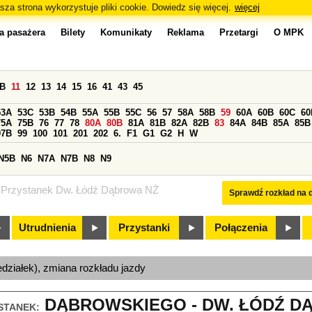
sza strona wykorzystuje pliki cookie. Dowiedz się więcej.
więcej
a pasażera
Bilety
Komunikaty
Reklama
Przetargi
O MPK
0B
11
12
13
14
15
16
41
43
45
53A
53C
53B
54B
55A
55B
55C
56
57
58A
58B
59
60A
60B
60C
60
75A
75B
76
77
78
80A
80B
81A
81B
82A
82B
83
84A
84B
85A
85B
97B
99
100
101
201
202
6.
F1
G1
G2
H
W
N5B
N6
N7A
N7B
N8
N9
Przystanek Dw. Łódź Dąbrowa NŻ
Sprawdź rozkład na d
Utrudnienia
Przystanki
Połączenia
edziałek), zmiana rozkładu jazdy
DĄBROWSKIEGO - DW. ŁÓDŹ DĄ
STANEK: