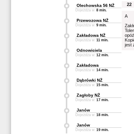
22
Olechowska 56 NŻ
Dojeżdża w:
8 min.
A
Przewozowa NŻ
Dojeżdża w:
9 min.
Zakł
Tole
Zakładowa NŻ
opóź
Kopi
Dojeżdża w:
11 min.
jest
Odnowiciela
Dojeżdża w:
12 min.
Zakładowa
Dojeżdża w:
14 min.
Dąbrówki NŻ
Dojeżdża w:
15 min.
Zagłoby NŻ
Dojeżdża w:
17 min.
Janów
Dojeżdża w:
18 min.
Janów
Dojeżdża w:
19 min.