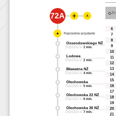
Pr
72A
A
6
Poprzednie przystanki
7
8
Ossendowskiego NŻ
9
Dojeżdża w:
1 min.
10
Lodowa
11
Dojeżdża w:
2 min.
12
13
Bławatna NŻ
Dojeżdża w:
4 min.
14
15
Olechowska
16
Dojeżdża w:
5 min.
17
Olechowska 22 NŻ
18
Dojeżdża w:
6 min.
19
Olechowska 36 NŻ
20
Dojeżdża w:
7 min.
21