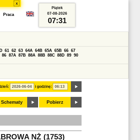
x
Piątek
07-08-2026
Praca
07:31
D
61
62
63
64A
64B
65A
65B
66
67
86
87A
87B
88A
88B
88C
88D
89
90
zień:
i godzinę:
Schematy
Pobierz
BROWA NŻ (1753)