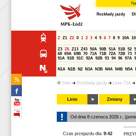
Na
Rozkłady jazdy
Dl
Z
Z1
Z2
0
1
2
3
4
5
6
7
8
9
10A
1
Z3
Z6
Z13
Z43
50A
50B
51A
51B
52
68
69A
69B
70
71A
71B
72A
72B
73
91A
91B
91C
92A
92B
93
94
96
97A
N1A
N1B
N2
N3A
N3B
N4A
N4B
N5A
Start
Rozkłady jazdy
Linia 72A
Linie
Zmiany
Od dnia 8 czerwca 2026 r., (poni
Czas przejazdu dla:
9:42
PRZY