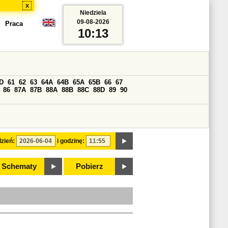
x
Niedziela
09-08-2026
Praca
10:13
D
61
62
63
64A
64B
65A
65B
66
67
86
87A
87B
88A
88B
88C
88D
89
90
zień:
i godzinę:
Schematy
Pobierz