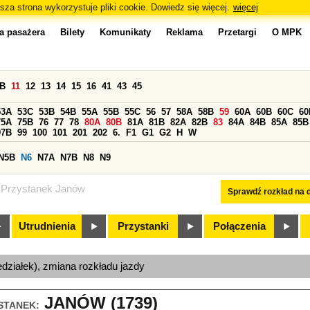
sza strona wykorzystuje pliki cookie. Dowiedz się więcej.
więcej
a pasażera
Bilety
Komunikaty
Reklama
Przetargi
O MPK
0B
11
12
13
14
15
16
41
43
45
53A
53C
53B
54B
55A
55B
55C
56
57
58A
58B
59
60A
60B
60C
60
75A
75B
76
77
78
80A
80B
81A
81B
82A
82B
83
84A
84B
85A
85B
97B
99
100
101
201
202
6.
F1
G1
G2
H
W
N5B
N6
N7A
N7B
N8
N9
Przystanek Janów
Sprawdź rozkład na d
Utrudnienia
Przystanki
Połączenia
edziałek), zmiana rozkładu jazdy
JANÓW (1739)
STANEK: