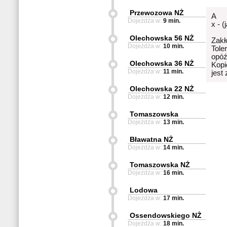
Przewozowa NŻ
A
Dojeżdża w:
9 min.
x - (
Olechowska 56 NŻ
Zakł
Dojeżdża w:
10 min.
Tole
opóź
Olechowska 36 NŻ
Kopi
Dojeżdża w:
11 min.
jest
Olechowska 22 NŻ
Dojeżdża w:
12 min.
Tomaszowska
Dojeżdża w:
13 min.
Bławatna NŻ
Dojeżdża w:
14 min.
Tomaszowska NŻ
Dojeżdża w:
16 min.
Lodowa
Dojeżdża w:
17 min.
Ossendowskiego NŻ
Dojeżdża w:
18 min.