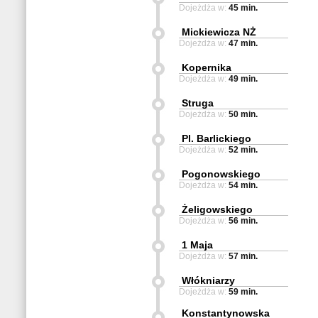
Dojeżdża w:
45 min.
Mickiewicza NŻ
Dojeżdża w:
47 min.
Kopernika
Dojeżdża w:
49 min.
Struga
Dojeżdża w:
50 min.
Pl. Barlickiego
Dojeżdża w:
52 min.
Pogonowskiego
Dojeżdża w:
54 min.
Żeligowskiego
Dojeżdża w:
56 min.
1 Maja
Dojeżdża w:
57 min.
Włókniarzy
Dojeżdża w:
59 min.
Konstantynowska