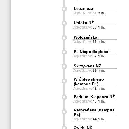
Lecznicza
Dojeżdża w:
31 min.
Unicka NŻ
Dojeżdża w:
33 min.
Wólczańska
Dojeżdża w:
35 min.
Pl. Niepodległości
Dojeżdża w:
37 min.
Skrzywana NŻ
Dojeżdża w:
39 min.
Wróblewskiego
(kampus PŁ)
Dojeżdża w:
42 min.
Park im. Klepacza NŻ
Dojeżdża w:
43 min.
Radwańska (kampus
PŁ)
Dojeżdża w:
44 min.
Żwirki NŻ