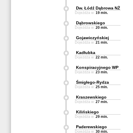
Dw. Łódź Dąbrowa NŻ
Dojeżdża w:
19 min.
Dąbrowskiego
Dojeżdża w:
20 min.
Gojawiczyńskiej
Dojeżdża w:
21 min.
Kadłubka
Dojeżdża w:
22 min.
Konspiracyjnego WP
Dojeżdża w:
23 min.
Śmigłego-Rydza
Dojeżdża w:
25 min.
Kraszewskiego
Dojeżdża w:
27 min.
Kilińskiego
Dojeżdża w:
29 min.
Paderewskiego
Dojeżdża w:
30 min.