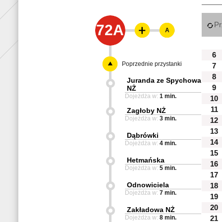
Pr
72A
A
6
Poprzednie przystanki
7
8
Juranda ze Spychowa
9
NŻ
Dojeżdża w:
1 min.
10
11
Zagłoby NŻ
Dojeżdża w:
3 min.
12
13
Dąbrówki
14
Dojeżdża w:
4 min.
15
Hetmańska
16
Dojeżdża w:
5 min.
17
Odnowiciela
18
Dojeżdża w:
7 min.
19
20
Zakładowa NŻ
Dojeżdża w:
8 min.
21