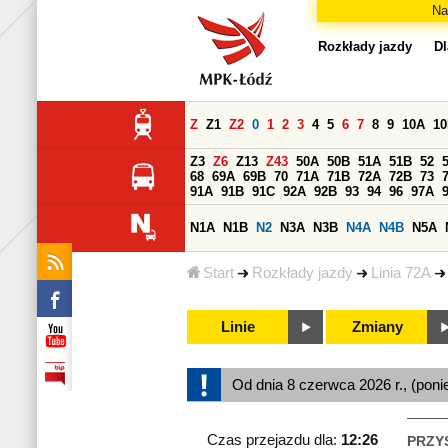
Na
Rozkłady jazdy
Dl
Z
Z1
Z2
0
1
2
3
4
5
6
7
8
9
10A
1
Z3
Z6
Z13
Z43
50A
50B
51A
51B
52
68
69A
69B
70
71A
71B
72A
72B
73
91A
91B
91C
92A
92B
93
94
96
97A
N1A
N1B
N2
N3A
N3B
N4A
N4B
N5A
Start
Rozkłady jazdy
Linia 72A
Linie
Zmiany
Od dnia 8 czerwca 2026 r., (poni
Czas przejazdu dla:
12:26
PRZY