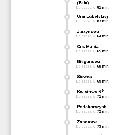
(Fala)
Dojeżdża w:
61 min.
Unii Lubelskiej
Dojeżdża w:
63 min.
Jarzynowa
Dojeżdża w:
64 min.
Cm. Mania
Dojeżdża w:
65 min.
Biegunowa
Dojeżdża w:
68 min.
Siewna
Dojeżdża w:
69 min.
Kwiatowa NŻ
Dojeżdża w:
71 min.
Podchorążych
Dojeżdża w:
72 min.
Zaporowa
Dojeżdża w:
73 min.