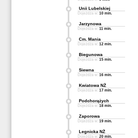
Unii Lubelskiej
Dojeżdża w:
10 min.
Jarzynowa
Dojeżdża w:
11 min.
Cm. Mania
Dojeżdża w:
12 min.
Biegunowa
Dojeżdża w:
15 min.
Siewna
Dojeżdża w:
16 min.
Kwiatowa NŻ
Dojeżdża w:
17 min.
Podchorążych
Dojeżdża w:
18 min.
Zaporowa
Dojeżdża w:
19 min.
Legnicka NŻ
Dojeżdża w:
20 min.