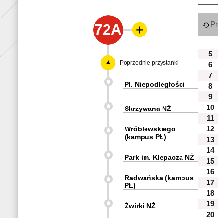
Pr
72A
5
Poprzednie przystanki
6
7
Pl. Niepodległości
8
9
10
Skrzywana NŻ
11
Wróblewskiego
12
(kampus PŁ)
13
14
Park im. Klepacza NŻ
15
16
Radwańska (kampus
17
PŁ)
18
19
Żwirki NŻ
20