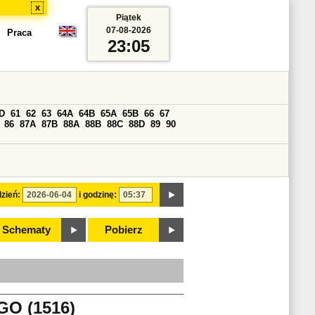
x
Piątek
07-08-2026
Praca
23:05
D
61
62
63
64A
64B
65A
65B
66
67
86
87A
87B
88A
88B
88C
88D
89
90
zień:
i godzinę:
Schematy
Pobierz
O (1516)