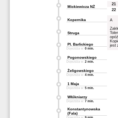
21
Mickiewicza NŻ
22
Kopernika
A
Zakł
Tole
Struga
opóź
Kopi
Pl. Barlickiego
jest
Dojeżdża w:
0 min.
Pogonowskiego
Dojeżdża w:
2 min.
Żeligowskiego
Dojeżdża w:
4 min.
1 Maja
Dojeżdża w:
5 min.
Włókniarzy
Dojeżdża w:
7 min.
Konstantynowska
(Fala)
Dojeżdża w:
9 min.