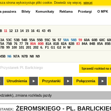
sza strona wykorzystuje pliki cookie. Dowiedz się więcej.
więcej
a pasażera
Bilety
Komunikaty
Reklama
Przetargi
O MPK
0B
11
12
13
14
15
16
41
43
45
53A
53C
53B
54B
55A
55B
55C
56
57
58A
58B
59
60A
60B
60C
60
75A
75B
76
77
78
80A
80B
81A
81B
82A
82B
83
84A
84B
85A
85B
97B
99
100
101
201
202
6.
F1
G1
G2
H
W
N5B
N6
N7A
N7B
N8
N9
Przystanek Pl. Barlickiego
Sprawdź rozkład na d
Utrudnienia
Przystanki
Połączenia
edziałek), zmiana rozkładu jazdy
ŻEROMSKIEGO - PL. BARLICKIEG
STANEK: