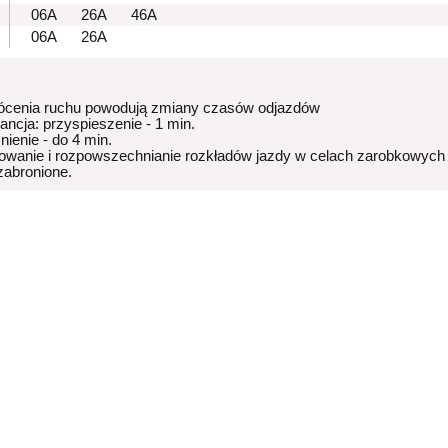
06A
26A
46A
06A
26A
ócenia ruchu powodują zmiany czasów odjazdów
rancja: przyspieszenie - 1 min.
nienie - do 4 min.
owanie i rozpowszechnianie rozkładów jazdy w celach zarobkowych
 zabronione.