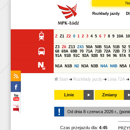
Na
Rozkłady jazdy
Dl
Z
Z1
Z2
0
1
2
3
4
5
6
7
8
9
10A
1
Z3
Z6
Z13
Z43
50A
50B
51A
51B
52
68
69A
69B
70
71A
71B
72A
72B
73
91A
91B
91C
92A
92B
93
94
96
97A
N1A
N1B
N2
N3A
N3B
N4A
N4B
N5A
Start
Rozkłady jazdy
Linia 72A
Linie
Zmiany
Od dnia 8 czerwca 2026 r., (poni
Czas przejazdu dla:
4:45
PRZY