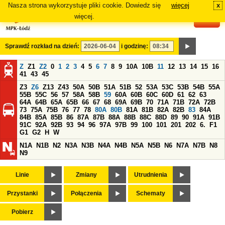
Nasza strona wykorzystuje pliki cookie. Dowiedz się
więcej
x
#
więcej.
Sprawdź rozkład na dzień:
i godzinę:
Z
Z1
Z2
0
1
2
3
4
5
6
7
8
9
10A
10B
11
12
13
14
15
16
41
43
45
Z3
Z6
Z13
Z43
50A
50B
51A
51B
52
53A
53C
53B
54B
55A
55B
55C
56
57
58A
58B
59
60A
60B
60C
60D
61
62
63
64A
64B
65A
65B
66
67
68
69A
69B
70
71A
71B
72A
72B
73
75A
75B
76
77
78
80A
80B
81A
81B
82A
82B
83
84A
84B
85A
85B
86
87A
87B
88A
88B
88C
88D
89
90
91A
91B
91C
92A
92B
93
94
96
97A
97B
99
100
101
201
202
6.
F1
G1
G2
H
W
N1A
N1B
N2
N3A
N3B
N4A
N4B
N5A
N5B
N6
N7A
N7B
N8
N9
Linie
Zmiany
Utrudnienia
Przystanki
Połączenia
Schematy
Pobierz