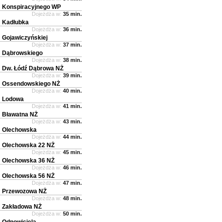
Konspiracyjnego WP
Dojeżdża w:
35 min.
Kadłubka
Dojeżdża w:
36 min.
Gojawiczyńskiej
Dojeżdża w:
37 min.
Dąbrowskiego
Dojeżdża w:
38 min.
Dw. Łódź Dąbrowa NŻ
Dojeżdża w:
39 min.
Ossendowskiego NŻ
Dojeżdża w:
40 min.
Lodowa
Dojeżdża w:
41 min.
Bławatna NŻ
Dojeżdża w:
43 min.
Olechowska
Dojeżdża w:
44 min.
Olechowska 22 NŻ
Dojeżdża w:
45 min.
Olechowska 36 NŻ
Dojeżdża w:
46 min.
Olechowska 56 NŻ
Dojeżdża w:
47 min.
Przewozowa NŻ
Dojeżdża w:
48 min.
Zakładowa NŻ
Dojeżdża w:
50 min.
Odnowiciela