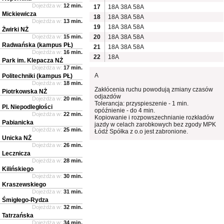
Dojeżdża w:
12 min.
17
18A
38A
58A
Mickiewicza
18
18A
38A
58A
Dojeżdża w:
13 min.
19
18A
38A
58A
Żwirki NŻ
Dojeżdża w:
15 min.
20
18A
38A
58A
Radwańska (kampus PŁ)
21
18A
38A
58A
Dojeżdża w:
16 min.
22
18A
Park im. Klepacza NŻ
Dojeżdża w:
17 min.
A
Politechniki (kampus PŁ)
Dojeżdża w:
18 min.
Zakłócenia ruchu powodują zmiany czasów
Piotrkowska NŻ
odjazdów
Dojeżdża w:
20 min.
Tolerancja: przyspieszenie - 1 min.
Pl. Niepodległości
opóźnienie - do 4 min.
Dojeżdża w:
22 min.
Kopiowanie i rozpowszechnianie rozkładów
Pabianicka
jazdy w celach zarobkowych bez zgody MPK
Dojeżdża w:
25 min.
Łódź Spółka z o.o jest zabronione.
Unicka NŻ
Dojeżdża w:
26 min.
Lecznicza
Dojeżdża w:
28 min.
Kilińskiego
Dojeżdża w:
30 min.
Kraszewskiego
Dojeżdża w:
31 min.
Śmigłego-Rydza
Dojeżdża w:
32 min.
Tatrzańska
Dojeżdża w:
34 min.