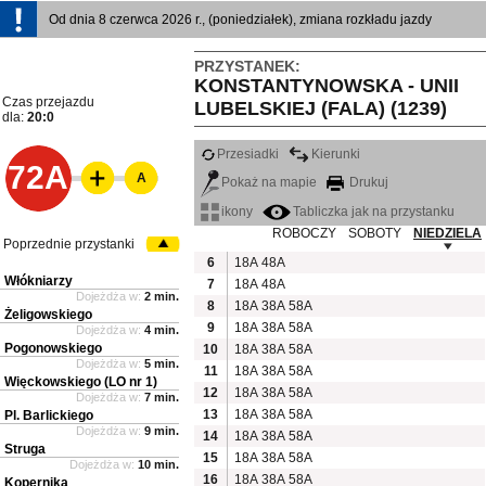
Od dnia 8 czerwca 2026 r., (poniedziałek), zmiana rozkładu jazdy
PRZYSTANEK:
KONSTANTYNOWSKA - UNII
Czas przejazdu
LUBELSKIEJ (FALA) (1239)
dla:
20:0
Przesiadki
Kierunki
72A
A
Pokaż na mapie
Drukuj
ikony
Tabliczka jak na przystanku
ROBOCZY
SOBOTY
NIEDZIELA
Poprzednie przystanki
6
18A
48A
Włókniarzy
7
18A
48A
Dojeżdża w:
2 min.
8
18A
38A
58A
Żeligowskiego
9
18A
38A
58A
Dojeżdża w:
4 min.
Pogonowskiego
10
18A
38A
58A
Dojeżdża w:
5 min.
11
18A
38A
58A
Więckowskiego (LO nr 1)
12
18A
38A
58A
Dojeżdża w:
7 min.
13
18A
38A
58A
Pl. Barlickiego
Dojeżdża w:
9 min.
14
18A
38A
58A
Struga
15
18A
38A
58A
Dojeżdża w:
10 min.
16
18A
38A
58A
Kopernika