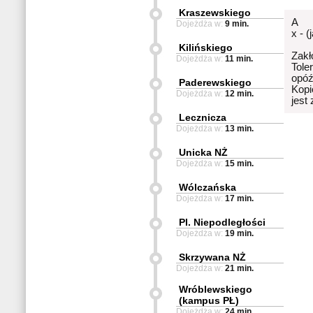
Kraszewskiego
A
Dojeżdża w:
9 min.
x - (
Kilińskiego
Zakł
Dojeżdża w:
11 min.
Tole
opóź
Paderewskiego
Kopi
Dojeżdża w:
12 min.
jest
Lecznicza
Dojeżdża w:
13 min.
Unicka NŻ
Dojeżdża w:
15 min.
Wólczańska
Dojeżdża w:
17 min.
Pl. Niepodległości
Dojeżdża w:
19 min.
Skrzywana NŻ
Dojeżdża w:
21 min.
Wróblewskiego
(kampus PŁ)
Dojeżdża w:
24 min.