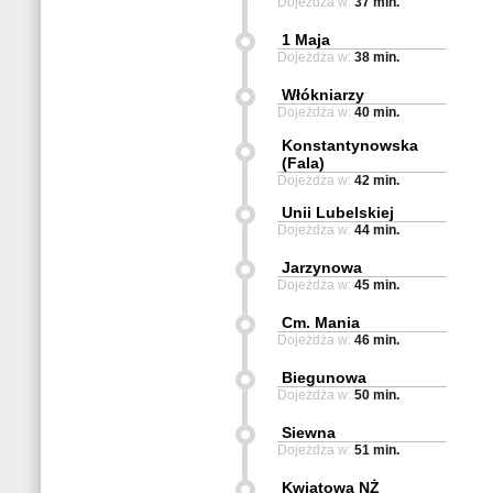
Dojeżdża w:
37 min.
1 Maja
Dojeżdża w:
38 min.
Włókniarzy
Dojeżdża w:
40 min.
Konstantynowska
(Fala)
Dojeżdża w:
42 min.
Unii Lubelskiej
Dojeżdża w:
44 min.
Jarzynowa
Dojeżdża w:
45 min.
Cm. Mania
Dojeżdża w:
46 min.
Biegunowa
Dojeżdża w:
50 min.
Siewna
Dojeżdża w:
51 min.
Kwiatowa NŻ