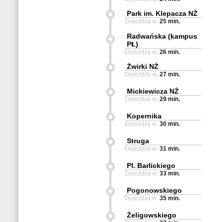
Park im. Klepacza NŻ
Dojeżdża w:
25 min.
Radwańska (kampus
PŁ)
Dojeżdża w:
26 min.
Żwirki NŻ
Dojeżdża w:
27 min.
Mickiewicza NŻ
Dojeżdża w:
29 min.
Kopernika
Dojeżdża w:
30 min.
Struga
Dojeżdża w:
31 min.
Pl. Barlickiego
Dojeżdża w:
33 min.
Pogonowskiego
Dojeżdża w:
35 min.
Żeligowskiego