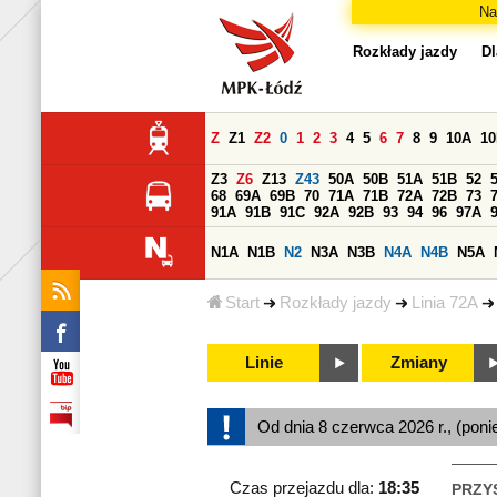
Na
Rozkłady jazdy
Dl
Z
Z1
Z2
0
1
2
3
4
5
6
7
8
9
10A
1
Z3
Z6
Z13
Z43
50A
50B
51A
51B
52
68
69A
69B
70
71A
71B
72A
72B
73
91A
91B
91C
92A
92B
93
94
96
97A
N1A
N1B
N2
N3A
N3B
N4A
N4B
N5A
Start
Rozkłady jazdy
Linia 72A
Linie
Zmiany
Od dnia 8 czerwca 2026 r., (poni
Czas przejazdu dla:
18:35
PRZY