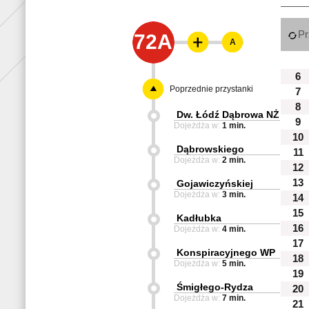
Pr
72A
A
6
Poprzednie przystanki
7
8
Dw. Łódź Dąbrowa NŻ
9
Dojeżdża w:
1 min.
10
Dąbrowskiego
11
Dojeżdża w:
2 min.
12
13
Gojawiczyńskiej
Dojeżdża w:
3 min.
14
15
Kadłubka
16
Dojeżdża w:
4 min.
17
Konspiracyjnego WP
18
Dojeżdża w:
5 min.
19
Śmigłego-Rydza
20
Dojeżdża w:
7 min.
21