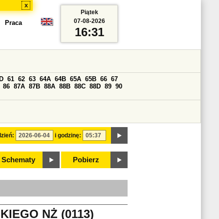
x
Piątek
07-08-2026
Praca
16:31
D
61
62
63
64A
64B
65A
65B
66
67
86
87A
87B
88A
88B
88C
88D
89
90
zień:
i godzinę:
Schematy
Pobierz
EGO NŻ (0113)