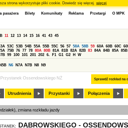
sza strona wykorzystuje pliki cookie. Dowiedz się więcej.
więcej
a pasażera
Bilety
Komunikaty
Reklama
Przetargi
O MPK
0B
11
12
13
14
15
16
41
43
45
53A
53C
53B
54B
55A
55B
55C
56
57
58A
58B
59
60A
60B
60C
60
75A
75B
76
77
78
80A
80B
81A
81B
82A
82B
83
84A
84B
85A
85B
97B
99
100
101
201
202
6.
F1
G1
G2
H
W
N5B
N6
N7A
N7B
N8
N9
Przystanek Ossendowskiego NŻ
Sprawdź rozkład na d
Utrudnienia
Przystanki
Połączenia
edziałek), zmiana rozkładu jazdy
DĄBROWSKIEGO - OSSENDOWSKI
STANEK: