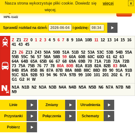
Nasza strona wykorzystuje pliki cookie. Dowiedz się
więcej
x
#
więcej.
Sprawdź rozkład na dzień:
i godzinę:
Z
Z1
Z2
0
1
2
3
4
5
6
7
8
9
10A
10B
11
12
13
14
15
16
41
43
45
Z3
Z6
Z13
Z43
50A
50B
51A
51B
52
53A
53C
53B
54B
55A
55B
55C
56
57
58A
58B
59
60A
60B
60C
60D
61
62
63
64A
64B
65A
65B
66
67
68
69A
69B
70
71A
71B
72A
72B
73
75A
75B
76
77
78
80A
80B
81A
81B
82A
82B
83
84A
84B
85A
85B
86
87A
87B
88A
88B
88C
88D
89
90
91A
91B
91C
92A
92B
93
94
96
97A
97B
99
100
101
201
202
6.
F1
G1
G2
H
W
N1A
N1B
N2
N3A
N3B
N4A
N4B
N5A
N5B
N6
N7A
N7B
N8
N9
Linie
Zmiany
Utrudnienia
Przystanki
Połączenia
Schematy
Pobierz