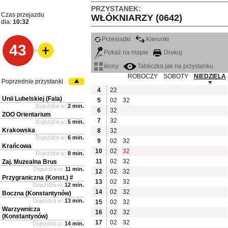
PRZYSTANEK:
Czas przejazdu
WŁÓKNIARZY (0642)
dla:
10:32
Przesiadki
Kierunki
43
Pokaż na mapie
Drukuj
ikony
Tabliczka jak na przystanku
ROBOCZY
SOBOTY
NIEDZIELA
Poprzednie przystanki
4
22
Unii Lubelskiej (Fala)
5
02
32
Dojeżdża w:
2 min.
6
32
ZOO Orientarium
7
32
Dojeżdża w:
5 min.
Krakowska
8
32
Dojeżdża w:
6 min.
9
02
32
Krańcowa
10
02
32
Dojeżdża w:
8 min.
11
02
32
Zaj. Muzealna Brus
Dojeżdża w:
11 min.
12
02
32
Przygraniczna (Konst.) #
13
02
32
Dojeżdża w:
12 min.
14
02
32
Boczna (Konstantynów)
Dojeżdża w:
13 min.
15
02
32
Warzywnicza
16
02
32
(Konstantynów)
17
02
32
Dojeżdża w:
14 min.