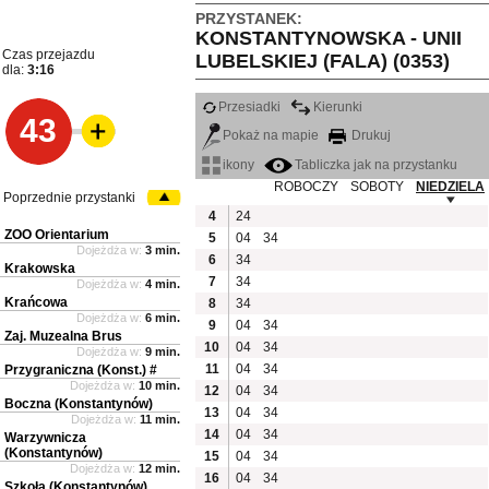
PRZYSTANEK:
KONSTANTYNOWSKA - UNII
Czas przejazdu
LUBELSKIEJ (FALA) (0353)
dla:
3:16
Przesiadki
Kierunki
43
Pokaż na mapie
Drukuj
ikony
Tabliczka jak na przystanku
ROBOCZY
SOBOTY
NIEDZIELA
Poprzednie przystanki
4
24
ZOO Orientarium
5
04
34
Dojeżdża w:
3 min.
6
34
Krakowska
7
34
Dojeżdża w:
4 min.
Krańcowa
8
34
Dojeżdża w:
6 min.
9
04
34
Zaj. Muzealna Brus
10
04
34
Dojeżdża w:
9 min.
11
04
34
Przygraniczna (Konst.) #
Dojeżdża w:
10 min.
12
04
34
Boczna (Konstantynów)
13
04
34
Dojeżdża w:
11 min.
14
04
34
Warzywnicza
(Konstantynów)
15
04
34
Dojeżdża w:
12 min.
16
04
34
Szkoła (Konstantynów)