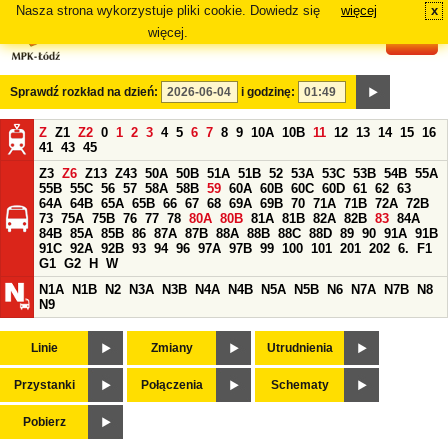
Nasza strona wykorzystuje pliki cookie. Dowiedz się
więcej
x
#
więcej.
Sprawdź rozkład na dzień:
i godzinę:
Z
Z1
Z2
0
1
2
3
4
5
6
7
8
9
10A
10B
11
12
13
14
15
16
41
43
45
Z3
Z6
Z13
Z43
50A
50B
51A
51B
52
53A
53C
53B
54B
55A
55B
55C
56
57
58A
58B
59
60A
60B
60C
60D
61
62
63
64A
64B
65A
65B
66
67
68
69A
69B
70
71A
71B
72A
72B
73
75A
75B
76
77
78
80A
80B
81A
81B
82A
82B
83
84A
84B
85A
85B
86
87A
87B
88A
88B
88C
88D
89
90
91A
91B
91C
92A
92B
93
94
96
97A
97B
99
100
101
201
202
6.
F1
G1
G2
H
W
N1A
N1B
N2
N3A
N3B
N4A
N4B
N5A
N5B
N6
N7A
N7B
N8
N9
Linie
Zmiany
Utrudnienia
Przystanki
Połączenia
Schematy
Pobierz