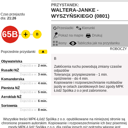
PRZYSTANEK:
WALTERA-JANKE -
Czas przejazdu
WYSZYŃSKIEGO (0801)
dla:
21:26
Przesiadki
Kierunki
65B
B
Pokaż na mapie
Drukuj
ikony
Tabliczka jak na przystanku
ROBOCZY
Poprzednie przystanki
B
Obywatelska
Dojeżdża w:
2 min.
Zakłócenia ruchu powodują zmiany czasów
Rusałki NŻ
odjazdów
Dojeżdża w:
3 min.
Tolerancja: przyspieszenie - 1 min.
opóźnienie - do 4 min.
Komandorska
Kopiowanie i rozpowszechnianie rozkładów
Dojeżdża w:
4 min.
jazdy w celach zarobkowych bez zgody MPK
Pienista NŻ
Łódź Spółka z o.o jest zabronione.
Dojeżdża w:
5 min.
Aeroklub NŻ
Dojeżdża w:
6 min.
Sortownia
Dojeżdża w:
8 min.
Wszystkie treści MPK-Łódź Spółka z o.o. opublikowane na niniejszej stronie są
chronione prawem autorskim. Kopiowanie i rozpowszechnianie ich bez pisemnej
zgody MPK-Łódź Spółka z o.o. dla celów innych niż potrzeby własne jest