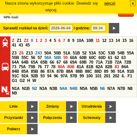
Nasza strona wykorzystuje pliki cookie. Dowiedz się
więcej
x
#
więcej.
Sprawdź rozkład na dzień:
i godzinę:
Z
Z1
Z2
0
1
2
3
4
5
6
7
8
9
10A
10B
11
12
13
14
15
16
41
43
45
Z3
Z6
Z13
Z43
50A
50B
51A
51B
52
53A
53C
53B
54B
55A
55B
55C
56
57
58A
58B
59
60A
60B
60C
60D
61
62
63
64A
64B
65A
65B
66
67
68
69A
69B
70
71A
71B
72A
72B
73
75A
75B
76
77
78
80A
80B
81A
81B
82A
82B
83
84A
84B
85A
85B
86
87A
87B
88A
88B
88C
88D
89
90
91A
91B
91C
92A
92B
93
94
96
97A
97B
99
100
101
201
202
6.
F1
G1
G2
H
W
N1A
N1B
N2
N3A
N3B
N4A
N4B
N5A
N5B
N6
N7A
N7B
N8
N9
Linie
Zmiany
Utrudnienia
Przystanki
Połączenia
Schematy
Pobierz