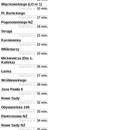
Więckowskiego (LO nr 1)
Dojeżdża w:
15 min.
Pl. Barlickiego
Dojeżdża w:
17 min.
Pogonowskiego NŻ
Dojeżdża w:
18 min.
Struga
Dojeżdża w:
21 min.
Karolewska
Dojeżdża w:
22 min.
Włókniarzy
Dojeżdża w:
23 min.
Mickiewicza (Dw. Ł.
Kaliska)
Dojeżdża w:
25 min.
Łaska
Dojeżdża w:
27 min.
Wróblewskiego
Dojeżdża w:
28 min.
Jana Pawła II
Dojeżdża w:
31 min.
Nowe Sady
Dojeżdża w:
32 min.
Obywatelska 106
Dojeżdża w:
33 min.
Elektronowa NŻ
Dojeżdża w:
34 min.
Nowe Sady NŻ
Dojeżdża w:
35 min.