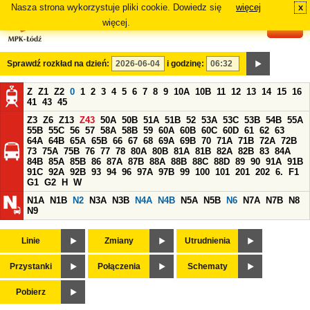
Nasza strona wykorzystuje pliki cookie. Dowiedz się
więcej
x
#
więcej.
Sprawdź rozkład na dzień:
i godzinę:
Z
Z1
Z2
0
1
2
3
4
5
6
7
8
9
10A
10B
11
12
13
14
15
16
41
43
45
Z3
Z6
Z13
Z43
50A
50B
51A
51B
52
53A
53C
53B
54B
55A
55B
55C
56
57
58A
58B
59
60A
60B
60C
60D
61
62
63
64A
64B
65A
65B
66
67
68
69A
69B
70
71A
71B
72A
72B
73
75A
75B
76
77
78
80A
80B
81A
81B
82A
82B
83
84A
84B
85A
85B
86
87A
87B
88A
88B
88C
88D
89
90
91A
91B
91C
92A
92B
93
94
96
97A
97B
99
100
101
201
202
6.
F1
G1
G2
H
W
N1A
N1B
N2
N3A
N3B
N4A
N4B
N5A
N5B
N6
N7A
N7B
N8
N9
Linie
Zmiany
Utrudnienia
Przystanki
Połączenia
Schematy
Pobierz