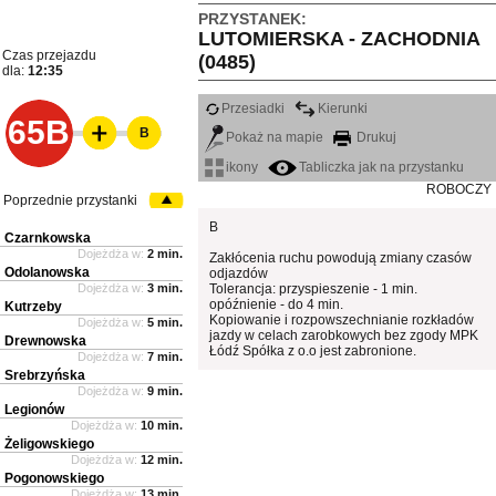
PRZYSTANEK:
LUTOMIERSKA - ZACHODNIA
Czas przejazdu
(0485)
dla:
12:35
Przesiadki
Kierunki
65B
B
Pokaż na mapie
Drukuj
ikony
Tabliczka jak na przystanku
ROBOCZY
Poprzednie przystanki
B
Czarnkowska
Dojeżdża w:
2 min.
Zakłócenia ruchu powodują zmiany czasów
Odolanowska
odjazdów
Dojeżdża w:
3 min.
Tolerancja: przyspieszenie - 1 min.
opóźnienie - do 4 min.
Kutrzeby
Kopiowanie i rozpowszechnianie rozkładów
Dojeżdża w:
5 min.
jazdy w celach zarobkowych bez zgody MPK
Drewnowska
Łódź Spółka z o.o jest zabronione.
Dojeżdża w:
7 min.
Srebrzyńska
Dojeżdża w:
9 min.
Legionów
Dojeżdża w:
10 min.
Żeligowskiego
Dojeżdża w:
12 min.
Pogonowskiego
Dojeżdża w:
13 min.