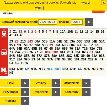
Nasza strona wykorzystuje pliki cookie. Dowiedz się
więcej
x
#
więcej.
Sprawdź rozkład na dzień:
i godzinę:
Z
Z1
Z2
0
1
2
3
4
5
6
7
8
9
10A
10B
11
12
13
14
15
16
41
43
45
Z3
Z6
Z13
Z43
50A
50B
51A
51B
52
53A
53C
53B
54B
55A
55B
55C
56
57
58A
58B
59
60A
60B
60C
60D
61
62
63
64A
64B
65A
65B
66
67
68
69A
69B
70
71A
71B
72A
72B
73
75A
75B
76
77
78
80A
80B
81A
81B
82A
82B
83
84A
84B
85A
85B
86
87A
87B
88A
88B
88C
88D
89
90
91A
91B
91C
92A
92B
93
94
96
97A
97B
99
100
101
201
202
6.
F1
G1
G2
H
W
N1A
N1B
N2
N3A
N3B
N4A
N4B
N5A
N5B
N6
N7A
N7B
N8
N9
Linie
Zmiany
Utrudnienia
Przystanki
Połączenia
Schematy
Pobierz