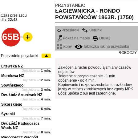
PRZYSTANEK:
ŁAGIEWNICKA - RONDO
Czas przejazdu
POWSTAŃCÓW 1863R. (1750)
dla:
22:48
Przesiadki
Kierunki
65B
Pokaż na mapie
Drukuj
ikony
Tabliczka jak na przystanku
ROBOCZY
Poprzednie przystanki
Litewska NŻ
Zakłócenia ruchu powodują zmiany czasów
Dojeżdża w:
1 min.
odjazdów
Morelowa NŻ
Tolerancja: przyspieszenie - 1 min.
Dojeżdża w:
2 min.
opóźnienie - do 4 min.
Kopiowanie i rozpowszechnianie rozkładów
Sowińskiego
jazdy w celach zarobkowych bez zgody MPK
Dojeżdża w:
3 min.
Łódź Spółka z o.o jest zabronione.
Dw. Łódź Arturówek NŻ
Dojeżdża w:
4 min.
Sikorskiego
Dojeżdża w:
6 min.
Syrenki
Dojeżdża w:
7 min.
Dw. Łódź Radogoszcz
Wsch. NŻ
Dojeżdża w:
8 min.
Radogoszcz Wschód