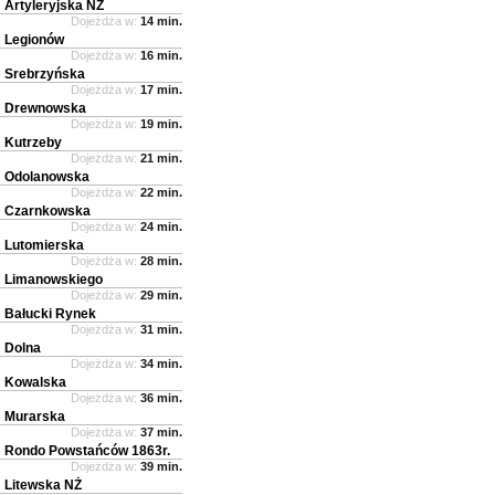
Artyleryjska NŻ
Dojeżdża w:
14 min.
Legionów
Dojeżdża w:
16 min.
Srebrzyńska
Dojeżdża w:
17 min.
Drewnowska
Dojeżdża w:
19 min.
Kutrzeby
Dojeżdża w:
21 min.
Odolanowska
Dojeżdża w:
22 min.
Czarnkowska
Dojeżdża w:
24 min.
Lutomierska
Dojeżdża w:
28 min.
Limanowskiego
Dojeżdża w:
29 min.
Bałucki Rynek
Dojeżdża w:
31 min.
Dolna
Dojeżdża w:
34 min.
Kowalska
Dojeżdża w:
36 min.
Murarska
Dojeżdża w:
37 min.
Rondo Powstańców 1863r.
Dojeżdża w:
39 min.
Litewska NŻ