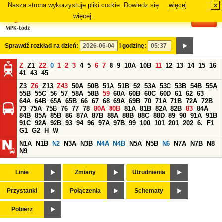
Nasza strona wykorzystuje pliki cookie. Dowiedz się
więcej
x
#
więcej.
Sprawdź rozkład na dzień:
i godzinę:
Z
Z1
Z2
0
1
2
3
4
5
6
7
8
9
10A
10B
11
12
13
14
15
16
41
43
45
Z3
Z6
Z13
Z43
50A
50B
51A
51B
52
53A
53C
53B
54B
55A
55B
55C
56
57
58A
58B
59
60A
60B
60C
60D
61
62
63
64A
64B
65A
65B
66
67
68
69A
69B
70
71A
71B
72A
72B
73
75A
75B
76
77
78
80A
80B
81A
81B
82A
82B
83
84A
84B
85A
85B
86
87A
87B
88A
88B
88C
88D
89
90
91A
91B
91C
92A
92B
93
94
96
97A
97B
99
100
101
201
202
6.
F1
G1
G2
H
W
N1A
N1B
N2
N3A
N3B
N4A
N4B
N5A
N5B
N6
N7A
N7B
N8
N9
Linie
Zmiany
Utrudnienia
Przystanki
Połączenia
Schematy
Pobierz