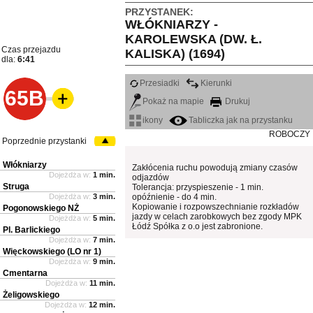
PRZYSTANEK:
WŁÓKNIARZY -
KAROLEWSKA (DW. Ł.
Czas przejazdu
KALISKA) (1694)
dla:
6:41
Przesiadki
Kierunki
65B
Pokaż na mapie
Drukuj
ikony
Tabliczka jak na przystanku
ROBOCZY
Poprzednie przystanki
Włókniarzy
Zakłócenia ruchu powodują zmiany czasów
Dojeżdża w:
1 min.
odjazdów
Struga
Tolerancja: przyspieszenie - 1 min.
Dojeżdża w:
3 min.
opóźnienie - do 4 min.
Kopiowanie i rozpowszechnianie rozkładów
Pogonowskiego NŻ
jazdy w celach zarobkowych bez zgody MPK
Dojeżdża w:
5 min.
Łódź Spółka z o.o jest zabronione.
Pl. Barlickiego
Dojeżdża w:
7 min.
Więckowskiego (LO nr 1)
Dojeżdża w:
9 min.
Cmentarna
Dojeżdża w:
11 min.
Żeligowskiego
Dojeżdża w:
12 min.