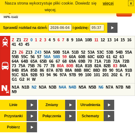
Nasza strona wykorzystuje pliki cookie. Dowiedz się
więcej
x
#
więcej.
Sprawdź rozkład na dzień:
i godzinę:
Z
Z1
Z2
0
1
2
3
4
5
6
7
8
9
10A
10B
11
12
13
14
15
16
41
43
45
Z3
Z6
Z13
Z43
50A
50B
51A
51B
52
53A
53C
53B
54B
55A
55B
55C
56
57
58A
58B
59
60A
60B
60C
60D
61
62
63
64A
64B
65A
65B
66
67
68
69A
69B
70
71A
71B
72A
72B
73
75A
75B
76
77
78
80A
80B
81A
81B
82A
82B
83
84A
84B
85A
85B
86
87A
87B
88A
88B
88C
88D
89
90
91A
91B
91C
92A
92B
93
94
96
97A
97B
99
100
101
201
202
6.
F1
G1
G2
H
W
N1A
N1B
N2
N3A
N3B
N4A
N4B
N5A
N5B
N6
N7A
N7B
N8
N9
Linie
Zmiany
Utrudnienia
Przystanki
Połączenia
Schematy
Pobierz