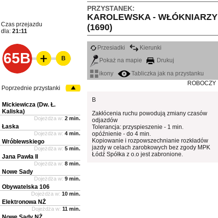
PRZYSTANEK:
KAROLEWSKA - WŁÓKNIARZY
Czas przejazdu
(1690)
dla:
21:11
Przesiadki
Kierunki
65B
B
Pokaż na mapie
Drukuj
ikony
Tabliczka jak na przystanku
ROBOCZY
Poprzednie przystanki
B
Mickiewicza (Dw. Ł.
Kaliska)
Zakłócenia ruchu powodują zmiany czasów
Dojeżdża w:
2 min.
odjazdów
Łaska
Tolerancja: przyspieszenie - 1 min.
Dojeżdża w:
4 min.
opóźnienie - do 4 min.
Kopiowanie i rozpowszechnianie rozkładów
Wróblewskiego
jazdy w celach zarobkowych bez zgody MPK
Dojeżdża w:
5 min.
Łódź Spółka z o.o jest zabronione.
Jana Pawła II
Dojeżdża w:
8 min.
Nowe Sady
Dojeżdża w:
9 min.
Obywatelska 106
Dojeżdża w:
10 min.
Elektronowa NŻ
Dojeżdża w:
11 min.
Nowe Sady NŻ