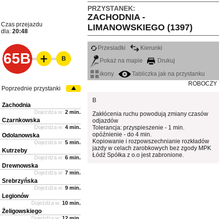
PRZYSTANEK:
ZACHODNIA -
Czas przejazdu
LIMANOWSKIEGO (1397)
dla:
20:48
Przesiadki
Kierunki
65B
B
Pokaż na mapie
Drukuj
ikony
Tabliczka jak na przystanku
ROBOCZY
Poprzednie przystanki
B
Zachodnia
Dojeżdża w:
2 min.
Zakłócenia ruchu powodują zmiany czasów
Czarnkowska
odjazdów
Dojeżdża w:
4 min.
Tolerancja: przyspieszenie - 1 min.
opóźnienie - do 4 min.
Odolanowska
Kopiowanie i rozpowszechnianie rozkładów
Dojeżdża w:
5 min.
jazdy w celach zarobkowych bez zgody MPK
Kutrzeby
Łódź Spółka z o.o jest zabronione.
Dojeżdża w:
6 min.
Drewnowska
Dojeżdża w:
7 min.
Srebrzyńska
Dojeżdża w:
9 min.
Legionów
Dojeżdża w:
10 min.
Żeligowskiego
Dojeżdża w:
12 min.