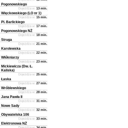
Pogonowskiego
Dojeżdża w:
13 min.
Więckowskiego (LO nr 1)
Dojeżdża w:
15 min.
Pl. Barlickiego
Dojeżdża w:
17 min.
Pogonowskiego NŻ
Dojeżdża w:
18 min.
Struga
Dojeżdża w:
21 min.
Karolewska
Dojeżdża w:
22 min.
Włókniarzy
Dojeżdża w:
23 min.
Mickiewicza (Dw. Ł.
Kaliska)
Dojeżdża w:
25 min.
Łaska
Dojeżdża w:
27 min.
Wróblewskiego
Dojeżdża w:
28 min.
Jana Pawła II
Dojeżdża w:
31 min.
Nowe Sady
Dojeżdża w:
32 min.
Obywatelska 106
Dojeżdża w:
33 min.
Elektronowa NŻ
Dojeżdża w:
34 min.