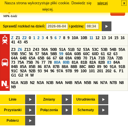
Nasza strona wykorzystuje pliki cookie. Dowiedz się
więcej
x
#
więcej.
Sprawdź rozkład na dzień:
i godzinę:
Z
Z1
Z2
0
1
2
3
4
5
6
7
8
9
10A
10B
11
12
13
14
15
16
41
43
45
Z3
Z6
Z13
Z43
50A
50B
51A
51B
52
53A
53C
53B
54B
55A
55B
55C
56
57
58A
58B
59
60A
60B
60C
60D
61
62
63
64A
64B
65A
65B
66
67
68
69A
69B
70
71A
71B
72A
72B
73
75A
75B
76
77
78
80A
80B
81A
81B
82A
82B
83
84A
84B
85A
85B
86
87A
87B
88A
88B
88C
88D
89
90
91A
91B
91C
92A
92B
93
94
96
97A
97B
99
100
101
201
202
6.
F1
G1
G2
H
W
N1A
N1B
N2
N3A
N3B
N4A
N4B
N5A
N5B
N6
N7A
N7B
N8
N9
Linie
Zmiany
Utrudnienia
Przystanki
Połączenia
Schematy
Pobierz