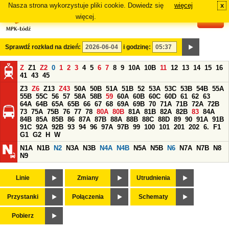
Nasza strona wykorzystuje pliki cookie. Dowiedz się
więcej
x
#
więcej.
Sprawdź rozkład na dzień:
i godzinę:
Z
Z1
Z2
0
1
2
3
4
5
6
7
8
9
10A
10B
11
12
13
14
15
16
41
43
45
Z3
Z6
Z13
Z43
50A
50B
51A
51B
52
53A
53C
53B
54B
55A
55B
55C
56
57
58A
58B
59
60A
60B
60C
60D
61
62
63
64A
64B
65A
65B
66
67
68
69A
69B
70
71A
71B
72A
72B
73
75A
75B
76
77
78
80A
80B
81A
81B
82A
82B
83
84A
84B
85A
85B
86
87A
87B
88A
88B
88C
88D
89
90
91A
91B
91C
92A
92B
93
94
96
97A
97B
99
100
101
201
202
6.
F1
G1
G2
H
W
N1A
N1B
N2
N3A
N3B
N4A
N4B
N5A
N5B
N6
N7A
N7B
N8
N9
Linie
Zmiany
Utrudnienia
Przystanki
Połączenia
Schematy
Pobierz