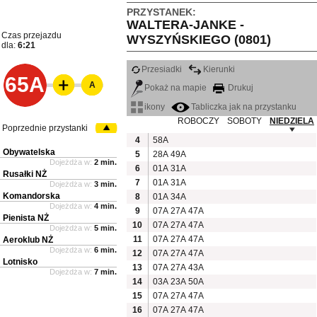
PRZYSTANEK:
WALTERA-JANKE -
Czas przejazdu
WYSZYŃSKIEGO (0801)
dla:
6:21
Przesiadki
Kierunki
65A
A
Pokaż na mapie
Drukuj
ikony
Tabliczka jak na przystanku
ROBOCZY
SOBOTY
NIEDZIELA
Poprzednie przystanki
4
58A
Obywatelska
5
28A
49A
Dojeżdża w:
2 min.
6
01A
31A
Rusałki NŻ
7
01A
31A
Dojeżdża w:
3 min.
Komandorska
8
01A
34A
Dojeżdża w:
4 min.
9
07A
27A
47A
Pienista NŻ
10
07A
27A
47A
Dojeżdża w:
5 min.
11
07A
27A
47A
Aeroklub NŻ
Dojeżdża w:
6 min.
12
07A
27A
47A
Lotnisko
13
07A
27A
43A
Dojeżdża w:
7 min.
14
03A
23A
50A
15
07A
27A
47A
16
07A
27A
47A