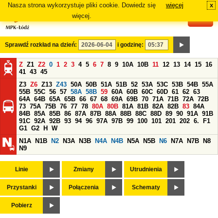
Nasza strona wykorzystuje pliki cookie. Dowiedz się
więcej
x
#
więcej.
Sprawdź rozkład na dzień:
i godzinę:
Z
Z1
Z2
0
1
2
3
4
5
6
7
8
9
10A
10B
11
12
13
14
15
16
41
43
45
Z3
Z6
Z13
Z43
50A
50B
51A
51B
52
53A
53C
53B
54B
55A
55B
55C
56
57
58A
58B
59
60A
60B
60C
60D
61
62
63
64A
64B
65A
65B
66
67
68
69A
69B
70
71A
71B
72A
72B
73
75A
75B
76
77
78
80A
80B
81A
81B
82A
82B
83
84A
84B
85A
85B
86
87A
87B
88A
88B
88C
88D
89
90
91A
91B
91C
92A
92B
93
94
96
97A
97B
99
100
101
201
202
6.
F1
G1
G2
H
W
N1A
N1B
N2
N3A
N3B
N4A
N4B
N5A
N5B
N6
N7A
N7B
N8
N9
Linie
Zmiany
Utrudnienia
Przystanki
Połączenia
Schematy
Pobierz