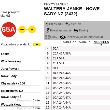
PRZYSTANEK:
WALTERA-JANKE - NOWE
Czas przejazdu
SADY NŻ (2432)
dla:
4:3
Przesiadki
Kierunki
65A
A
Pokaż na mapie
Drukuj
ikony
Tabliczka jak na przystanku
ROBOCZY
SOBOTY
NIEDZIELA
Poprzednie przystanki
4
55A
5
25A
46A
58A
Łaska
6
28A
58A
Wróblewskiego
7
28A
58A
8
31A
Jana Pawła II
9
04A
24A
44A
Nowe Sady
10
04A
24A
44A
11
04A
24A
44A
Obywatelska 106
12
04A
24A
44A
Elektronowa NŻ
13
04A
24A
40A
Nowe Sady NŻ
14
00A
20A
47A
Dojeżdża w:
0 min.
15
04A
24A
44A
Wyszyńskiego
16
04A
24A
44A
Dojeżdża w:
3 min.