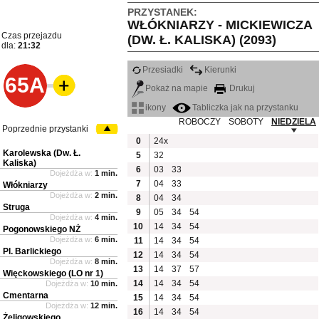
PRZYSTANEK:
WŁÓKNIARZY - MICKIEWICZA
Czas przejazdu
(DW. Ł. KALISKA) (2093)
dla:
21:32
Przesiadki
Kierunki
65A
Pokaż na mapie
Drukuj
ikony
Tabliczka jak na przystanku
ROBOCZY
SOBOTY
NIEDZIELA
Poprzednie przystanki
0
24x
Karolewska (Dw. Ł.
5
32
Kaliska)
6
03
33
Dojeżdża w:
1 min.
7
04
33
Włókniarzy
Dojeżdża w:
2 min.
8
04
34
Struga
9
05
34
54
Dojeżdża w:
4 min.
10
14
34
54
Pogonowskiego NŻ
Dojeżdża w:
6 min.
11
14
34
54
Pl. Barlickiego
12
14
34
54
Dojeżdża w:
8 min.
13
14
37
57
Więckowskiego (LO nr 1)
14
14
34
54
Dojeżdża w:
10 min.
Cmentarna
15
14
34
54
Dojeżdża w:
12 min.
16
14
34
54
Żeligowskiego