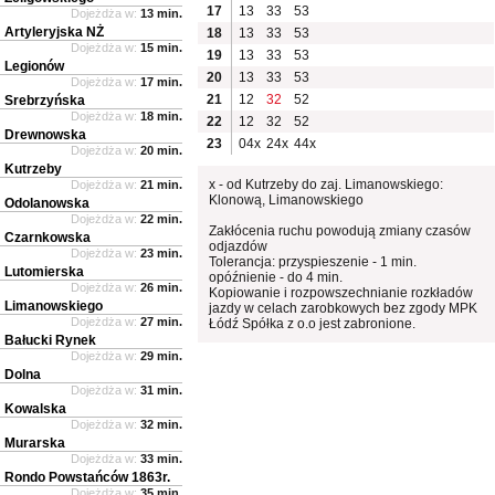
17
13
33
53
Dojeżdża w:
13 min.
Artyleryjska NŻ
18
13
33
53
Dojeżdża w:
15 min.
19
13
33
53
Legionów
20
13
33
53
Dojeżdża w:
17 min.
21
12
32
52
Srebrzyńska
Dojeżdża w:
18 min.
22
12
32
52
Drewnowska
23
04x
24x
44x
Dojeżdża w:
20 min.
Kutrzeby
x - od Kutrzeby do zaj. Limanowskiego:
Dojeżdża w:
21 min.
Klonową, Limanowskiego
Odolanowska
Dojeżdża w:
22 min.
Zakłócenia ruchu powodują zmiany czasów
Czarnkowska
odjazdów
Dojeżdża w:
23 min.
Tolerancja: przyspieszenie - 1 min.
Lutomierska
opóźnienie - do 4 min.
Dojeżdża w:
26 min.
Kopiowanie i rozpowszechnianie rozkładów
Limanowskiego
jazdy w celach zarobkowych bez zgody MPK
Dojeżdża w:
27 min.
Łódź Spółka z o.o jest zabronione.
Bałucki Rynek
Dojeżdża w:
29 min.
Dolna
Dojeżdża w:
31 min.
Kowalska
Dojeżdża w:
32 min.
Murarska
Dojeżdża w:
33 min.
Rondo Powstańców 1863r.
Dojeżdża w:
35 min.