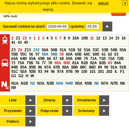
Nasza strona wykorzystuje pliki cookie. Dowiedz się
więcej
x
#
więcej.
Sprawdź rozkład na dzień:
i godzinę:
Z
Z1
Z2
0
1
2
3
4
5
6
7
8
9
10A
10B
11
12
13
14
15
16
41
43
45
Z3
Z6
Z13
Z43
50A
50B
51A
51B
52
53A
53C
53B
54B
55A
55B
55C
56
57
58A
58B
59
60A
60B
60C
60D
61
62
63
64A
64B
65A
65B
66
67
68
69A
69B
70
71A
71B
72A
72B
73
75A
75B
76
77
78
80A
80B
81A
81B
82A
82B
83
84A
84B
85A
85B
86
87A
87B
88A
88B
88C
88D
89
90
91A
91B
91C
92A
92B
93
94
96
97A
97B
99
100
101
201
202
6.
F1
G1
G2
H
W
N1A
N1B
N2
N3A
N3B
N4A
N4B
N5A
N5B
N6
N7A
N7B
N8
N9
Linie
Zmiany
Utrudnienia
Przystanki
Połączenia
Schematy
Pobierz