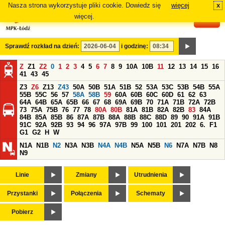
Nasza strona wykorzystuje pliki cookie. Dowiedz się
więcej
x
#
więcej.
Sprawdź rozkład na dzień:
i godzinę:
Z
Z1
Z2
0
1
2
3
4
5
6
7
8
9
10A
10B
11
12
13
14
15
16
41
43
45
Z3
Z6
Z13
Z43
50A
50B
51A
51B
52
53A
53C
53B
54B
55A
55B
55C
56
57
58A
58B
59
60A
60B
60C
60D
61
62
63
64A
64B
65A
65B
66
67
68
69A
69B
70
71A
71B
72A
72B
73
75A
75B
76
77
78
80A
80B
81A
81B
82A
82B
83
84A
84B
85A
85B
86
87A
87B
88A
88B
88C
88D
89
90
91A
91B
91C
92A
92B
93
94
96
97A
97B
99
100
101
201
202
6.
F1
G1
G2
H
W
N1A
N1B
N2
N3A
N3B
N4A
N4B
N5A
N5B
N6
N7A
N7B
N8
N9
Linie
Zmiany
Utrudnienia
Przystanki
Połączenia
Schematy
Pobierz