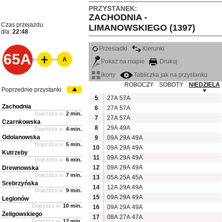
PRZYSTANEK:
ZACHODNIA -
Czas przejazdu
LIMANOWSKIEGO (1397)
dla:
22:48
Przesiadki
Kierunki
65A
A
Pokaż na mapie
Drukuj
ikony
Tabliczka jak na przystanku
ROBOCZY
SOBOTY
NIEDZIELA
Poprzednie przystanki
5
27A
57A
Zachodnia
6
27A
57A
Dojeżdża w:
2 min.
7
27A
57A
Czarnkowska
8
29A
49A
Dojeżdża w:
4 min.
Odolanowska
9
09A
29A
49A
Dojeżdża w:
5 min.
10
09A
29A
49A
Kutrzeby
11
09A
29A
49A
Dojeżdża w:
6 min.
12
09A
29A
49A
Drewnowska
Dojeżdża w:
7 min.
13
05A
25A
45A
Srebrzyńska
14
12A
29A
49A
Dojeżdża w:
9 min.
15
09A
29A
49A
Legionów
Dojeżdża w:
10 min.
16
09A
29A
49A
Żeligowskiego
17
08A
27A
47A
Dojeżdża w:
12 min.