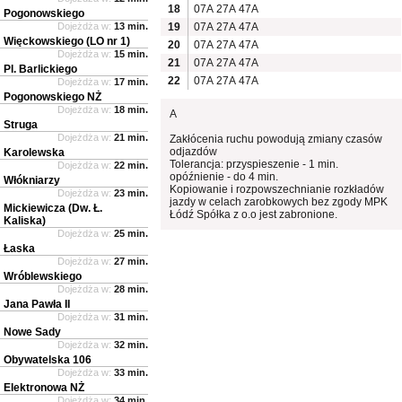
18
07A
27A
47A
Pogonowskiego
Dojeżdża w:
13 min.
19
07A
27A
47A
Więckowskiego (LO nr 1)
20
07A
27A
47A
Dojeżdża w:
15 min.
21
07A
27A
47A
Pl. Barlickiego
22
07A
27A
47A
Dojeżdża w:
17 min.
Pogonowskiego NŻ
Dojeżdża w:
18 min.
A
Struga
Dojeżdża w:
21 min.
Zakłócenia ruchu powodują zmiany czasów
odjazdów
Karolewska
Tolerancja: przyspieszenie - 1 min.
Dojeżdża w:
22 min.
opóźnienie - do 4 min.
Włókniarzy
Kopiowanie i rozpowszechnianie rozkładów
Dojeżdża w:
23 min.
jazdy w celach zarobkowych bez zgody MPK
Mickiewicza (Dw. Ł.
Łódź Spółka z o.o jest zabronione.
Kaliska)
Dojeżdża w:
25 min.
Łaska
Dojeżdża w:
27 min.
Wróblewskiego
Dojeżdża w:
28 min.
Jana Pawła II
Dojeżdża w:
31 min.
Nowe Sady
Dojeżdża w:
32 min.
Obywatelska 106
Dojeżdża w:
33 min.
Elektronowa NŻ
Dojeżdża w:
34 min.