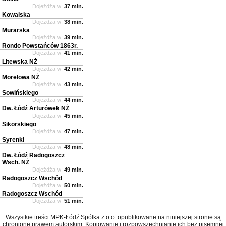
Dojeżdża w:
37 min.
Kowalska
Dojeżdża w:
38 min.
Murarska
Dojeżdża w:
39 min.
Rondo Powstańców 1863r.
Dojeżdża w:
41 min.
Litewska NŻ
Dojeżdża w:
42 min.
Morelowa NŻ
Dojeżdża w:
43 min.
Sowińskiego
Dojeżdża w:
44 min.
Dw. Łódź Arturówek NŻ
Dojeżdża w:
45 min.
Sikorskiego
Dojeżdża w:
47 min.
Syrenki
Dojeżdża w:
48 min.
Dw. Łódź Radogoszcz
Wsch. NŻ
Dojeżdża w:
49 min.
Radogoszcz Wschód
Dojeżdża w:
50 min.
Radogoszcz Wschód
Dojeżdża w:
51 min.
Wszystkie treści MPK-Łódź Spółka z o.o. opublikowane na niniejszej stronie są
chronione prawem autorskim. Kopiowanie i rozpowszechnianie ich bez pisemnej