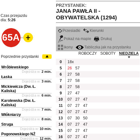
PRZYSTANEK:
JANA PAWŁA II -
Czas przejazdu
OBYWATELSKA (1294)
dla:
5:26
Przesiadki
Kierunki
65A
Pokaż na mapie
Drukuj
ikony
Tabliczka jak na przystanku
ROBOCZY
SOBOTY
NIEDZIELA
Poprzednie przystanki
0
18x
Wróblewskiego
5
26
57
Dojeżdża w:
2 min.
6
27
58
Łaska
7
27
58
Dojeżdża w:
3 min.
Mickiewicza (Dw. Ł.
8
27
58
Kaliska)
9
27
47
Dojeżdża w:
6 min.
10
07
27
47
Karolewska (Dw. Ł.
Kaliska)
11
07
27
47
Dojeżdża w:
7 min.
12
07
27
47
Włókniarzy
13
07
30
50
Dojeżdża w:
8 min.
Struga
14
07
27
47
Dojeżdża w:
10 min.
15
07
27
47
Pogonowskiego NŻ
16
07
27
47
Dojeżdża w:
12 min.