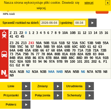
Nasza strona wykorzystuje pliki cookie. Dowiedz się
więcej
x
#
więcej.
Sprawdź rozkład na dzień:
i godzinę:
Z
Z1
Z2
0
1
2
3
4
5
6
7
8
9
10A
10B
11
12
13
14
15
16
41
43
45
Z3
Z6
Z13
Z43
50A
50B
51A
51B
52
53A
53C
53B
54B
55A
55B
55C
56
57
58A
58B
59
60A
60B
60C
60D
61
62
63
64A
64B
65A
65B
66
67
68
69A
69B
70
71A
71B
72A
72B
73
75A
75B
76
77
78
80A
80B
81A
81B
82A
82B
83
84A
84B
85A
85B
86
87A
87B
88A
88B
88C
88D
89
90
91A
91B
91C
92A
92B
93
94
96
97A
97B
99
100
101
201
202
6.
F1
G1
G2
H
W
N1A
N1B
N2
N3A
N3B
N4A
N4B
N5A
N5B
N6
N7A
N7B
N8
N9
Linie
Zmiany
Utrudnienia
Przystanki
Połączenia
Schematy
Pobierz