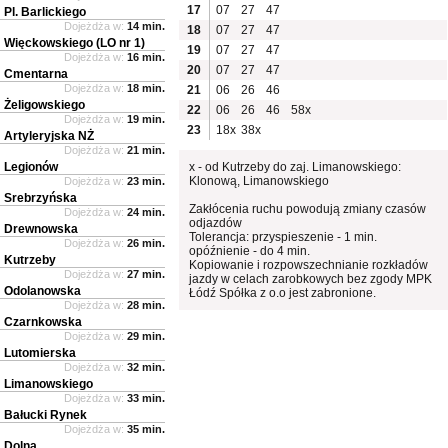
17
07
27
47
Pl. Barlickiego
Dojeżdża w:
14 min.
18
07
27
47
Więckowskiego (LO nr 1)
19
07
27
47
Dojeżdża w:
16 min.
20
07
27
47
Cmentarna
Dojeżdża w:
18 min.
21
06
26
46
Żeligowskiego
22
06
26
46
58x
Dojeżdża w:
19 min.
23
18x
38x
Artyleryjska NŻ
Dojeżdża w:
21 min.
Legionów
x - od Kutrzeby do zaj. Limanowskiego:
Klonową, Limanowskiego
Dojeżdża w:
23 min.
Srebrzyńska
Zakłócenia ruchu powodują zmiany czasów
Dojeżdża w:
24 min.
odjazdów
Drewnowska
Tolerancja: przyspieszenie - 1 min.
Dojeżdża w:
26 min.
opóźnienie - do 4 min.
Kutrzeby
Kopiowanie i rozpowszechnianie rozkładów
Dojeżdża w:
27 min.
jazdy w celach zarobkowych bez zgody MPK
Odolanowska
Łódź Spółka z o.o jest zabronione.
Dojeżdża w:
28 min.
Czarnkowska
Dojeżdża w:
29 min.
Lutomierska
Dojeżdża w:
32 min.
Limanowskiego
Dojeżdża w:
33 min.
Bałucki Rynek
Dojeżdża w:
35 min.
Dolna