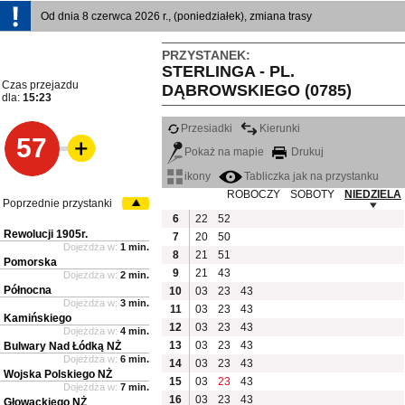
Od dnia 8 czerwca 2026 r., (poniedziałek), zmiana trasy
PRZYSTANEK:
STERLINGA - PL.
Czas przejazdu
DĄBROWSKIEGO (0785)
dla:
15:23
Przesiadki
Kierunki
57
Pokaż na mapie
Drukuj
ikony
Tabliczka jak na przystanku
ROBOCZY
SOBOTY
NIEDZIELA
Poprzednie przystanki
6
22
52
Rewolucji 1905r.
7
20
50
Dojeżdża w:
1 min.
8
21
51
Pomorska
9
21
43
Dojeżdża w:
2 min.
Północna
10
03
23
43
Dojeżdża w:
3 min.
11
03
23
43
Kamińskiego
12
03
23
43
Dojeżdża w:
4 min.
13
03
23
43
Bulwary Nad Łódką NŻ
Dojeżdża w:
6 min.
14
03
23
43
Wojska Polskiego NŻ
15
03
23
43
Dojeżdża w:
7 min.
16
03
23
43
Głowackiego NŻ