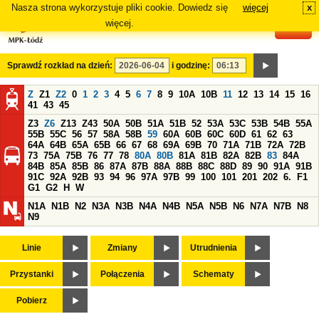
Nasza strona wykorzystuje pliki cookie. Dowiedz się
więcej
x
#
więcej.
Sprawdź rozkład na dzień:
i godzinę:
Z
Z1
Z2
0
1
2
3
4
5
6
7
8
9
10A
10B
11
12
13
14
15
16
41
43
45
Z3
Z6
Z13
Z43
50A
50B
51A
51B
52
53A
53C
53B
54B
55A
55B
55C
56
57
58A
58B
59
60A
60B
60C
60D
61
62
63
64A
64B
65A
65B
66
67
68
69A
69B
70
71A
71B
72A
72B
73
75A
75B
76
77
78
80A
80B
81A
81B
82A
82B
83
84A
84B
85A
85B
86
87A
87B
88A
88B
88C
88D
89
90
91A
91B
91C
92A
92B
93
94
96
97A
97B
99
100
101
201
202
6.
F1
G1
G2
H
W
N1A
N1B
N2
N3A
N3B
N4A
N4B
N5A
N5B
N6
N7A
N7B
N8
N9
Linie
Zmiany
Utrudnienia
Przystanki
Połączenia
Schematy
Pobierz