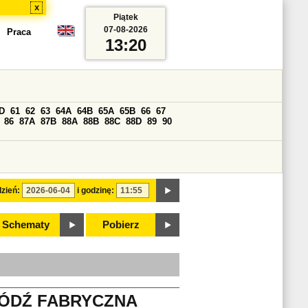
x
Piątek
07-08-2026
Praca
13:20
D
61
62
63
64A
64B
65A
65B
66
67
86
87A
87B
88A
88B
88C
88D
89
90
zień:
i godzinę:
Schematy
Pobierz
ŁÓDŹ FABRYCZNA