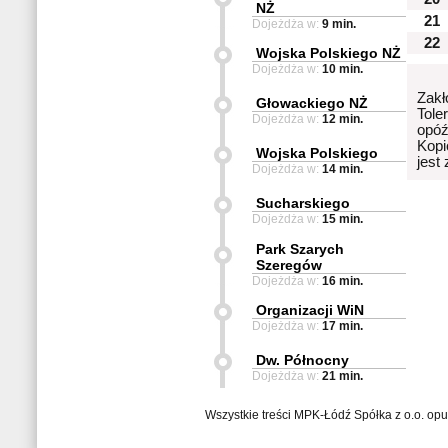
NŻ
21
Dojeżdża w:
9 min.
22
Wojska Polskiego NŻ
Dojeżdża w:
10 min.
Zakł
Głowackiego NŻ
Tole
Dojeżdża w:
12 min.
opóź
Kopi
Wojska Polskiego
jest
Dojeżdża w:
14 min.
Sucharskiego
Dojeżdża w:
15 min.
Park Szarych
Szeregów
Dojeżdża w:
16 min.
Organizacji WiN
Dojeżdża w:
17 min.
Dw. Północny
Dojeżdża w:
21 min.
Wszystkie treści MPK-Łódź Spółka z o.o. op