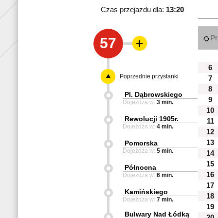
Czas przejazdu dla:
13:20
Pr
57
6
Poprzednie przystanki
7
8
Pl. Dąbrowskiego
9
Dojeżdża w:
3 min.
10
Rewolucji 1905r.
11
Dojeżdża w:
4 min.
12
13
Pomorska
Dojeżdża w:
5 min.
14
15
Północna
16
Dojeżdża w:
6 min.
17
Kamińskiego
18
Dojeżdża w:
7 min.
19
Bulwary Nad Łódką
20