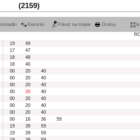
(2159)
zesiadki
Kierunki
Pokaż na mapie
Drukuj
i
R
19
49
17
47
18
48
18
40
00
20
40
00
20
40
00
20
40
00
20
40
00
20
40
00
20
40
00
20
40
00
16
36
59
19
39
59
19
39
59
19
39
59