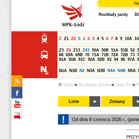
Na
Rozkłady jazdy
Dl
Z
Z1
Z2
0
1
2
3
4
5
6
7
8
9
10A
1
Z3
Z6
Z13
Z43
50A
50B
51A
51B
52
68
69A
69B
70
71A
71B
72A
72B
73
91A
91B
91C
92A
92B
93
94
96
97A
N1A
N1B
N2
N3A
N3B
N4A
N4B
N5A
Start
Rozkłady jazdy
Linia 57
P
Linie
Zmiany
Od dnia 8 czerwca 2026 r., (poni
PRZY