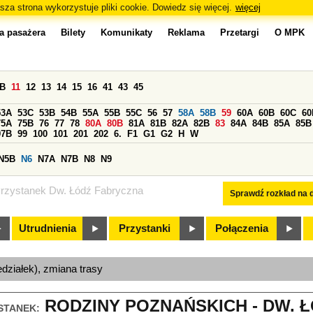
sza strona wykorzystuje pliki cookie. Dowiedz się więcej.
więcej
a pasażera
Bilety
Komunikaty
Reklama
Przetargi
O MPK
0B
11
12
13
14
15
16
41
43
45
53A
53C
53B
54B
55A
55B
55C
56
57
58A
58B
59
60A
60B
60C
60
75A
75B
76
77
78
80A
80B
81A
81B
82A
82B
83
84A
84B
85A
85B
97B
99
100
101
201
202
6.
F1
G1
G2
H
W
N5B
N6
N7A
N7B
N8
N9
rzystanek Dw. Łódź Fabryczna
Sprawdź rozkład na d
Utrudnienia
Przystanki
Połączenia
edziałek), zmiana trasy
RODZINY POZNAŃSKICH - DW. 
STANEK: