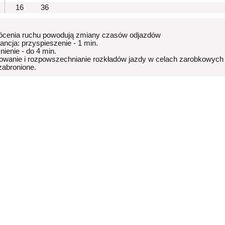
16
36
ócenia ruchu powodują zmiany czasów odjazdów
rancja: przyspieszenie - 1 min.
nienie - do 4 min.
owanie i rozpowszechnianie rozkładów jazdy w celach zarobkowych
 zabronione.