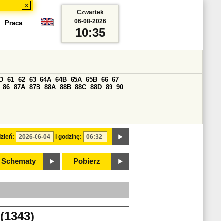
x
Czwartek
06-08-2026
Praca
10:35
D
61
62
63
64A
64B
65A
65B
66
67
86
87A
87B
88A
88B
88C
88D
89
90
zień:
i godzinę:
Schematy
Pobierz
1343)