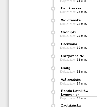
Dojeżdża w:
24 min.
Piotrkowska
Dojeżdża w:
26 min.
Wólczańska
Dojeżdża w:
28 min.
Skorupki
Dojeżdża w:
29 min.
Czerwona
Dojeżdża w:
30 min.
Skrzywana NŻ
Dojeżdża w:
31 min.
Skargi
Dojeżdża w:
32 min.
Wólczańska
Dojeżdża w:
34 min.
Rondo Lotników
Lwowskich
Dojeżdża w:
35 min.
Zaolziańska