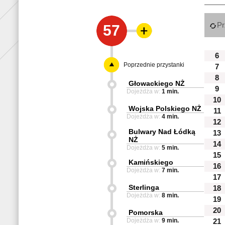
Pr
57
6
Poprzednie przystanki
7
8
Głowackiego NŻ
9
Dojeżdża w:
1 min.
10
Wojska Polskiego NŻ
11
Dojeżdża w:
4 min.
12
Bulwary Nad Łódką
13
NŻ
14
Dojeżdża w:
5 min.
15
Kamińskiego
16
Dojeżdża w:
7 min.
17
Sterlinga
18
Dojeżdża w:
8 min.
19
20
Pomorska
Dojeżdża w:
9 min.
21