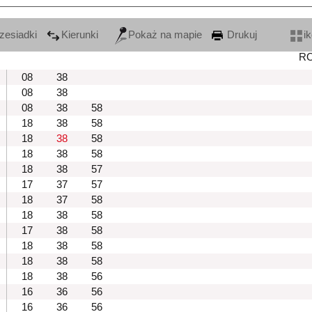
zesiadki
Kierunki
Pokaż na mapie
Drukuj
i
R
08
38
08
38
08
38
58
18
38
58
18
38
58
18
38
58
18
38
57
17
37
57
18
37
58
18
38
58
17
38
58
18
38
58
18
38
58
18
38
56
16
36
56
16
36
56