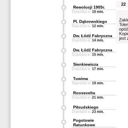
22
Rewolucji 1905r.
Dojeżdża w:
10 min.
Zakł
Pl. Dąbrowskiego
Tole
Dojeżdża w:
12 min.
opóź
Kopi
Dw. Łódź Fabryczna
jest
Dojeżdża w:
14 min.
Dw. Łódź Fabryczna
Dojeżdża w:
15 min.
Sienkiewicza
Dojeżdża w:
17 min.
Tuwima
Dojeżdża w:
19 min.
Roosevelta
Dojeżdża w:
21 min.
Piłsudskiego
Dojeżdża w:
23 min.
Pogotowie
Ratunkowe