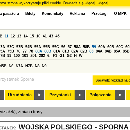
sza strona wykorzystuje pliki cookie. Dowiedz się więcej.
więcej
a pasażera
Bilety
Komunikaty
Reklama
Przetargi
O MPK
0B
11
12
13
14
15
16
41
43
45
53A
53C
53B
54B
55A
55B
55C
56
57
58A
58B
59
60A
60B
60C
60
75A
75B
76
77
78
80A
80B
81A
81B
82A
82B
83
84A
84B
85A
85B
97B
99
100
101
201
202
6.
F1
G1
G2
H
W
N5B
N6
N7A
N7B
N8
N9
rzystanek Sporna
Sprawdź rozkład na d
Utrudnienia
Przystanki
Połączenia
edziałek), zmiana trasy
WOJSKA POLSKIEGO - SPORNA (
STANEK: