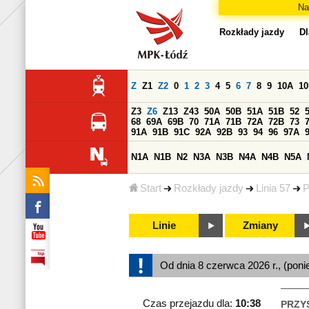
Na
Rozkłady jazdy
Dl
Z
Z1
Z2
0
1
2
3
4
5
6
7
8
9
10A
1
Z3
Z6
Z13
Z43
50A
50B
51A
51B
52
68
69A
69B
70
71A
71B
72A
72B
73
91A
91B
91C
92A
92B
93
94
96
97A
N1A
N1B
N2
N3A
N3B
N4A
N4B
N5A
Start
Rozkłady jazdy
Linia 57
P
Linie
Zmiany
Od dnia 8 czerwca 2026 r., (poni
Czas przejazdu dla:
10:38
PRZY