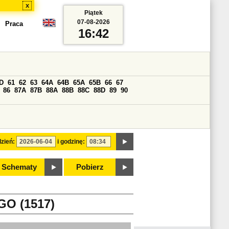
x
Piątek
07-08-2026
Praca
16:42
D
61
62
63
64A
64B
65A
65B
66
67
86
87A
87B
88A
88B
88C
88D
89
90
zień:
i godzinę:
Schematy
Pobierz
O (1517)