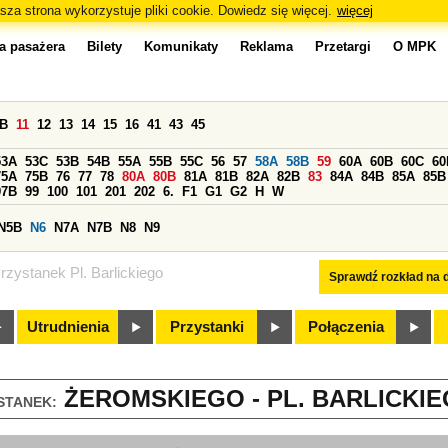
sza strona wykorzystuje pliki cookie. Dowiedz się więcej.
więcej
a pasażera
Bilety
Komunikaty
Reklama
Przetargi
O MPK
0B
11
12
13
14
15
16
41
43
45
53A
53C
53B
54B
55A
55B
55C
56
57
58A
58B
59
60A
60B
60C
60
75A
75B
76
77
78
80A
80B
81A
81B
82A
82B
83
84A
84B
85A
85B
97B
99
100
101
201
202
6.
F1
G1
G2
H
W
N5B
N6
N7A
N7B
N8
N9
rzystanek Pl. Barlickiego
Sprawdź rozkład na d
Utrudnienia
Przystanki
Połączenia
ŻEROMSKIEGO - PL. BARLICKIEG
STANEK: