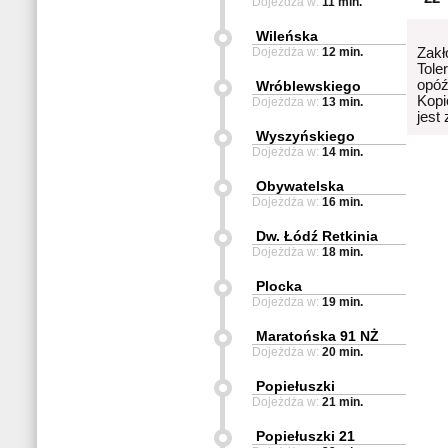
Dojeżdża w:
11 min.
Wileńska
Dojeżdża w:
12 min.
Zakł
Tole
opóź
Wróblewskiego
Kopi
Dojeżdża w:
13 min.
jest
Wyszyńskiego
Dojeżdża w:
14 min.
Obywatelska
Dojeżdża w:
16 min.
Dw. Łódź Retkinia
Dojeżdża w:
18 min.
Plocka
Dojeżdża w:
19 min.
Maratońska 91 NŻ
Dojeżdża w:
20 min.
Popiełuszki
Dojeżdża w:
21 min.
Popiełuszki 21