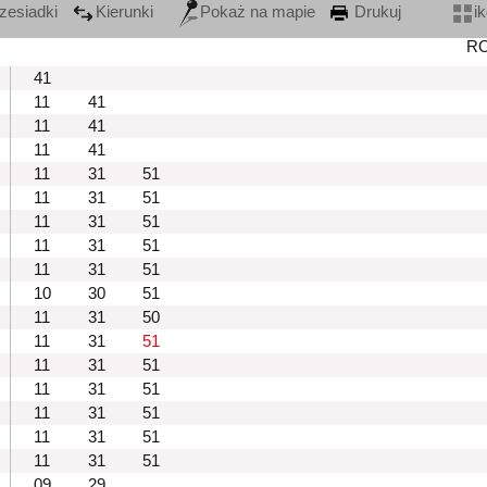
zesiadki
Kierunki
Pokaż na mapie
Drukuj
i
R
41
11
41
11
41
11
41
11
31
51
11
31
51
11
31
51
11
31
51
11
31
51
10
30
51
11
31
50
11
31
51
11
31
51
11
31
51
11
31
51
11
31
51
11
31
51
09
29