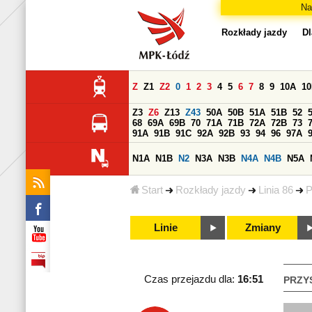
Na
Rozkłady jazdy
Dl
Z
Z1
Z2
0
1
2
3
4
5
6
7
8
9
10A
1
Z3
Z6
Z13
Z43
50A
50B
51A
51B
52
68
69A
69B
70
71A
71B
72A
72B
73
91A
91B
91C
92A
92B
93
94
96
97A
N1A
N1B
N2
N3A
N3B
N4A
N4B
N5A
Start
Rozkłady jazdy
Linia 86
P
Linie
Zmiany
Czas przejazdu dla:
16:51
PRZY