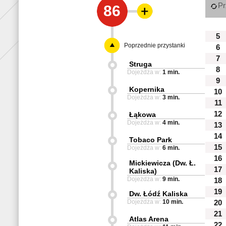
Pr
86
5
Poprzednie przystanki
6
7
Struga
8
Dojeżdża w:
1 min.
9
Kopernika
10
Dojeżdża w:
3 min.
11
12
Łąkowa
Dojeżdża w:
4 min.
13
14
Tobaco Park
15
Dojeżdża w:
6 min.
16
Mickiewicza (Dw. Ł.
17
Kaliska)
Dojeżdża w:
9 min.
18
19
Dw. Łódź Kaliska
Dojeżdża w:
10 min.
20
21
Atlas Arena
22